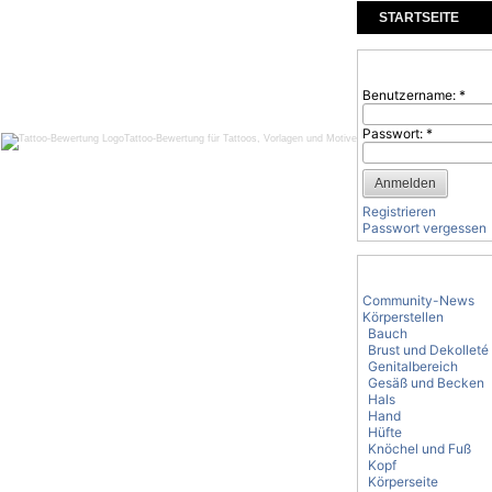
STARTSEITE
KOMMENTARE
Benutzeranmeld
Benutzername:
*
Passwort:
*
Tattoo-Bewertung für Tattoos, Vorlagen und Motive
Registrieren
Passwort vergessen
Tattoo-Kategorie
Community-News
Körperstellen
Bauch
Brust und Dekolleté
Genitalbereich
Gesäß und Becken
Hals
Hand
Hüfte
Knöchel und Fuß
Kopf
Körperseite