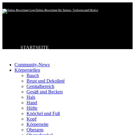
Tattoo-Bewertung für Tattoos, Vorlagen und Motive
STARTSEITE
Tattoo-Kategorien
TATTOO HOCHLADEN
BESTE TATTOOS
NEUESTE TATTOOS
Community-News
KOMMENTARE
Körperstellen
FORUM
Bauch
HILFE
Brust und Dekolleté
Genitalbereich
Gesäß und Becken
Hals
Hand
Hüfte
Knöchel und Fuß
Kopf
Körperseite
Oberarm