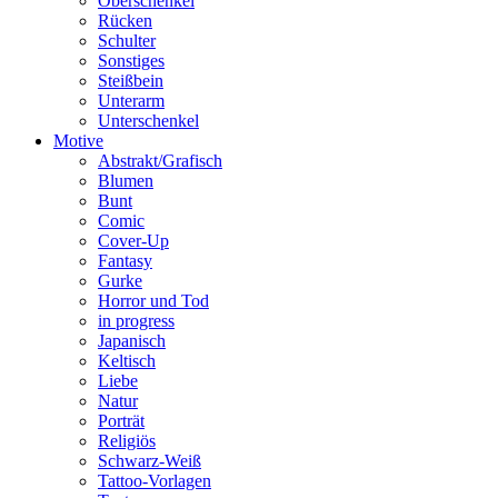
Oberschenkel
Rücken
Schulter
Sonstiges
Steißbein
Unterarm
Unterschenkel
Motive
Abstrakt/Grafisch
Blumen
Bunt
Comic
Cover-Up
Fantasy
Gurke
Horror und Tod
in progress
Japanisch
Keltisch
Liebe
Natur
Porträt
Religiös
Schwarz-Weiß
Tattoo-Vorlagen