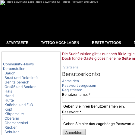
Tattoo-Bewertung für Tattoos, Vorlagen und Motive
STARTSEITE
TATTOO HOCHLADEN
BESTE TATTOOS
Die Suchfunktion gibt's nur noch für Mitglie
Tattoo-Kategorien
Doch für die Gäste gibt es hier eine
Seite m
Community-News
Startseite
Körperstellen
Bauch
Benutzerkonto
Brust und Dekolleté
Anmelden
Genitalbereich
Passwort vergessen
Gesäß und Becken
Registrieren
Hals
Benutzername:
*
Hand
Hüfte
Knöchel und Fuß
Geben Sie Ihren Benutzernamen ein.
Kopf
Passwort:
*
Körperseite
Oberarm
Oberschenkel
Geben Sie hier das zugehörige Passwort a
Rücken
Schulter