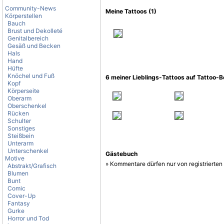
Community-News
Meine Tattoos (1)
Körperstellen
Bauch
Brust und Dekolleté
Genitalbereich
Gesäß und Becken
Hals
Hand
Hüfte
Knöchel und Fuß
6 meiner Lieblings-Tattoos auf Tattoo-
Kopf
Körperseite
Oberarm
Oberschenkel
Rücken
Schulter
Sonstiges
Steißbein
Unterarm
Unterschenkel
Gästebuch
Motive
» Kommentare dürfen nur von registrierte
Abstrakt/Grafisch
Blumen
Bunt
Comic
Cover-Up
Fantasy
Gurke
Horror und Tod