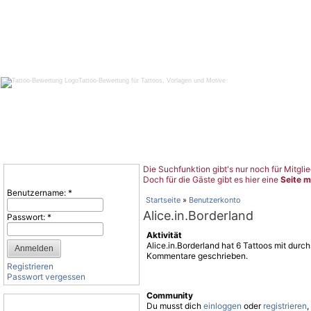
Tattoo-Bewertung für Tattoos, Vorlagen und Motive
Die Suchfunktion gibt's nur noch für Mitglie
Benutzeranmeldung
Doch für die Gäste gibt es hier eine
Seite m
Benutzername:
*
Startseite
»
Benutzerkonto
Alice.in.Borderland
Passwort:
*
Aktivität
Alice.in.Borderland hat 6 Tattoos mit durc
Kommentare geschrieben.
Registrieren
Passwort vergessen
Community
Tattoo-Kategorien
Du musst dich
einloggen
oder
registrieren
,