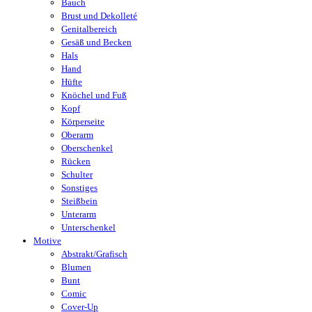
Bauch
Brust und Dekolleté
Genitalbereich
Gesäß und Becken
Hals
Hand
Hüfte
Knöchel und Fuß
Kopf
Körperseite
Oberarm
Oberschenkel
Rücken
Schulter
Sonstiges
Steißbein
Unterarm
Unterschenkel
Motive
Abstrakt/Grafisch
Blumen
Bunt
Comic
Cover-Up