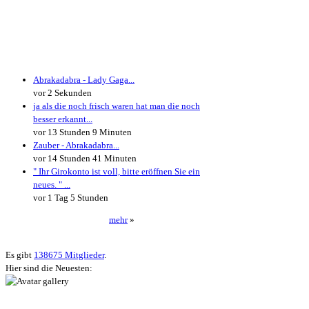
Neueste Kommentare
Abrakadabra - Lady Gaga...
vor 2 Sekunden
ja als die noch frisch waren hat man die noch
besser erkannt...
vor 13 Stunden 9 Minuten
Zauber - Abrakadabra...
vor 14 Stunden 41 Minuten
" Ihr Girokonto ist voll, bitte eröffnen Sie ein
neues. " ...
vor 1 Tag 5 Stunden
mehr
»
Neueste User
Es gibt
138675 Mitglieder
.
Hier sind die Neuesten: