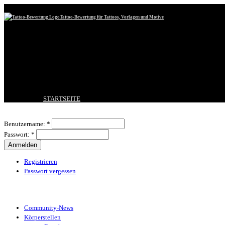
Tattoo-Bewertung für Tattoos, Vorlagen und Motive
STARTSEITE
TATTOO HOCHLADEN
Benutzeranmeldung
BESTE TATTOOS
Benutzername:
*
NEUESTE TATTOOS
Passwort:
*
KOMMENTARE
FORUM
HILFE
Registrieren
Passwort vergessen
Tattoo-Kategorien
Community-News
Körperstellen