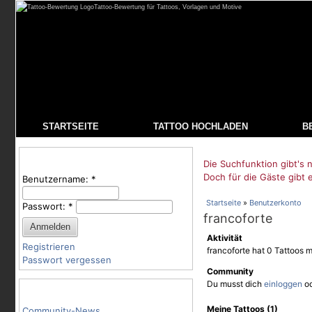
Tattoo-Bewertung für Tattoos, Vorlagen und Motive
STARTSEITE
TATTOO HOCHLADEN
B
Benutzeranmeldung
Die Suchfunktion gibt's n
Doch für die Gäste gibt 
Benutzername:
*
Startseite
»
Benutzerkonto
Passwort:
*
francoforte
Aktivität
Registrieren
francoforte hat 0 Tattoos 
Passwort vergessen
Community
Du musst dich
einloggen
o
Tattoo-Kategorien
Meine Tattoos (1)
Community-News