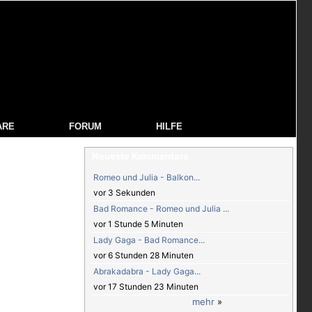
ARE
FORUM
HILFE
Neueste Kommentare
Romeo und Julia - Balkon...
vor 3 Sekunden
Bad Romance - Romeo und Julia ...
vor 1 Stunde 5 Minuten
Lady Gaga - Bad Romance...
vor 6 Stunden 28 Minuten
Abrakadabra - Lady Gaga...
vor 17 Stunden 23 Minuten
mehr
»