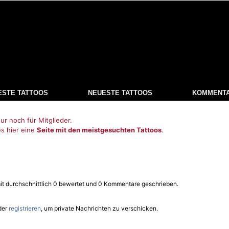
ESTE TATTOOS
NEUESTE TATTOOS
KOMMENT
ur noch für Mitglieder.
es hier eine
Seite mit den meistgesuchten Tattoos
.
mit durchschnittlich 0 bewertet und 0 Kommentare geschrieben.
der
registrieren
, um private Nachrichten zu verschicken.