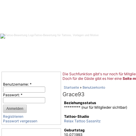
Tattoo-Bewertung für Tattoos, Vorlagen und Motive
Die Suchfunktion gibt's nur noch für Mitglie
Benutzeranmeldung
Doch für die Gäste gibt es hier eine
Seite m
Benutzername:
*
Startseite
»
Benutzerkonto
Grace93
Passwort:
*
Beziehungsstatus
********* (nur für Mitglieder sichtbar)
Registrieren
Tattoo-Studio
Passwort vergessen
Relax Tattoo Sassnitz
Geburtstag
Tattoo-Kategorien
10.07.1993