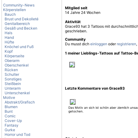
Community-News
Mitglied seit
Körperstellen
14 Jahre 24 Wochen
Bauch
Brust und Dekolleté
Aktivität
Genitalbereich
Grace93 hat 3 Tattoos mit durchschnittli
Gesäß und Becken
geschrieben.
Hals
Hand
Community
Hüfte
Du musst dich
einloggen
oder
registrieren
,
Knöchel und Fuß
Kopf
1 meiner Lieblings-Tattoos auf Tattoo-
Körperseite
Oberarm
Oberschenkel
Rücken
Schulter
Sonstiges
Steißbein
Unterarm
Letzte Kommentare von Grace93
Unterschenkel
Motive
Abstrakt/Grafisch
Blumen
Das Motiv an sich ist schön aber ziemlich unsa
Bunt
getochen.
Comic
Cover-Up
Fantasy
Gurke
Horror und Tod