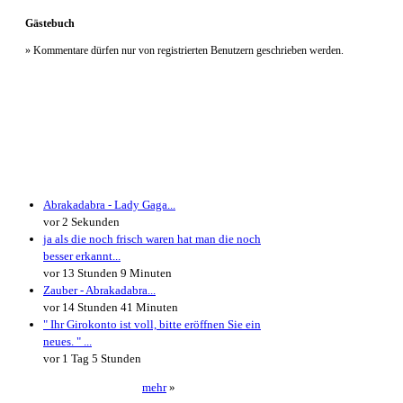
Gästebuch
» Kommentare dürfen nur von registrierten Benutzern geschrieben werden.
Neueste Kommentare
Abrakadabra - Lady Gaga...
vor 2 Sekunden
ja als die noch frisch waren hat man die noch
besser erkannt...
vor 13 Stunden 9 Minuten
Zauber - Abrakadabra...
vor 14 Stunden 41 Minuten
" Ihr Girokonto ist voll, bitte eröffnen Sie ein
neues. " ...
vor 1 Tag 5 Stunden
mehr
»