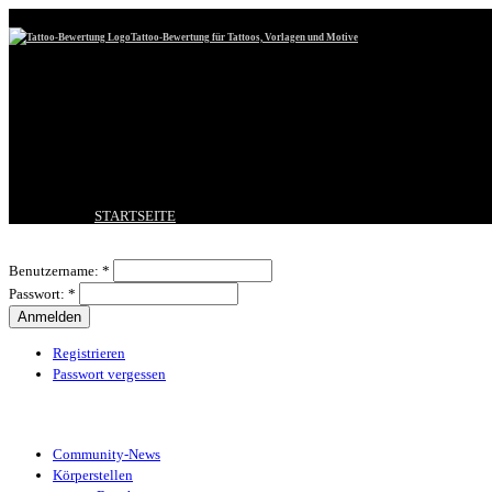
Tattoo-Bewertung für Tattoos, Vorlagen und Motive
STARTSEITE
TATTOO HOCHLADEN
Benutzeranmeldung
BESTE TATTOOS
Benutzername:
*
NEUESTE TATTOOS
Passwort:
*
KOMMENTARE
FORUM
HILFE
Registrieren
Passwort vergessen
Tattoo-Kategorien
Community-News
Körperstellen