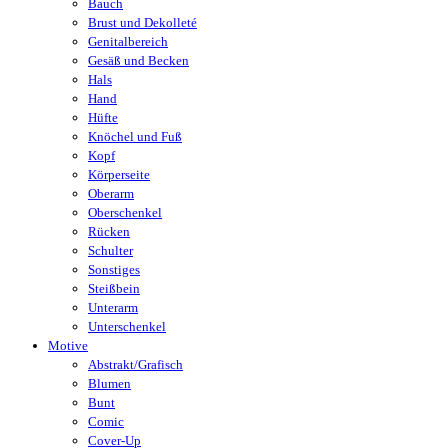
Bauch
Brust und Dekolleté
Genitalbereich
Gesäß und Becken
Hals
Hand
Hüfte
Knöchel und Fuß
Kopf
Körperseite
Oberarm
Oberschenkel
Rücken
Schulter
Sonstiges
Steißbein
Unterarm
Unterschenkel
Motive
Abstrakt/Grafisch
Blumen
Bunt
Comic
Cover-Up