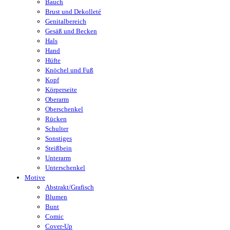
Bauch
Brust und Dekolleté
Genitalbereich
Gesäß und Becken
Hals
Hand
Hüfte
Knöchel und Fuß
Kopf
Körperseite
Oberarm
Oberschenkel
Rücken
Schulter
Sonstiges
Steißbein
Unterarm
Unterschenkel
Motive
Abstrakt/Grafisch
Blumen
Bunt
Comic
Cover-Up