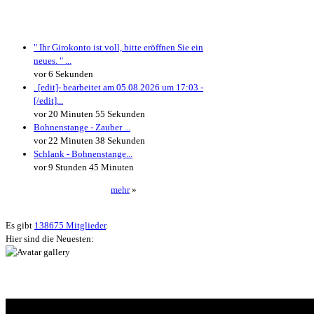
Neueste Kommentare
" Ihr Girokonto ist voll, bitte eröffnen Sie ein
neues. " ...
vor 6 Sekunden
. [edit]- bearbeitet am 05.08.2026 um 17:03 -
[/edit]...
vor 20 Minuten 55 Sekunden
Bohnenstange - Zauber ...
vor 22 Minuten 38 Sekunden
Schlank - Bohnenstange...
vor 9 Stunden 45 Minuten
mehr
»
Neueste User
Es gibt
138675 Mitglieder
.
Hier sind die Neuesten: