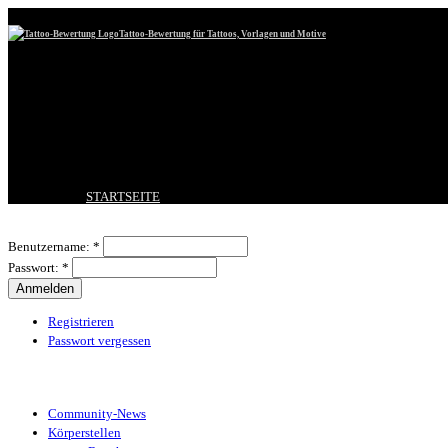
Tattoo-Bewertung für Tattoos, Vorlagen und Motive
STARTSEITE
TATTOO HOCHLADEN
Benutzeranmeldung
BESTE TATTOOS
Benutzername:
*
NEUESTE TATTOOS
Passwort:
*
KOMMENTARE
FORUM
HILFE
Registrieren
Passwort vergessen
Tattoo-Kategorien
Community-News
Körperstellen