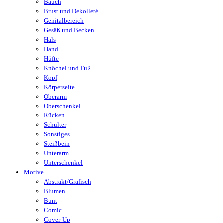
Bauch
Brust und Dekolleté
Genitalbereich
Gesäß und Becken
Hals
Hand
Hüfte
Knöchel und Fuß
Kopf
Körperseite
Oberarm
Oberschenkel
Rücken
Schulter
Sonstiges
Steißbein
Unterarm
Unterschenkel
Motive
Abstrakt/Grafisch
Blumen
Bunt
Comic
Cover-Up