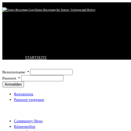
Tattoo-Bewertung für Tattoos, Vorlagen und Motive
STARTSEITE
TATTOO HOCHLADEN
Benutzeranmeldung
BESTE TATTOOS
Benutzername:
*
NEUESTE TATTOOS
Passwort:
*
KOMMENTARE
FORUM
HILFE
Registrieren
Passwort vergessen
Tattoo-Kategorien
Community-News
Körperstellen