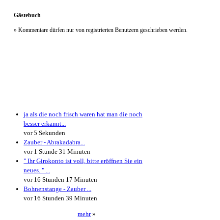
Gästebuch
» Kommentare dürfen nur von registrierten Benutzern geschrieben werden.
Neueste Kommentare
ja als die noch frisch waren hat man die noch
besser erkannt...
vor 5 Sekunden
Zauber - Abrakadabra...
vor 1 Stunde 31 Minuten
" Ihr Girokonto ist voll, bitte eröffnen Sie ein
neues. " ...
vor 16 Stunden 17 Minuten
Bohnenstange - Zauber ...
vor 16 Stunden 39 Minuten
mehr
»