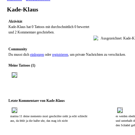
Kade-Klaus
Aktivität
Kade-Klaus hat 0 Tattoos mit durchschnittlich 0 bewertet
und 2 Kommentare geschrieben.
Community
Du musst dich
einloggen
oder
registrieren
, um private Nachrichten zu verschicken.
Meine Tattoos (1)
Letzte Kommentare von Kade-Klaus
marina 11 deine memento mori geschcihte sieht ja echt schlecht
es werden ober
aus, da fehlt ja die halbe uhr, das mag ich nicht
und unterhalb 
den Schädel gef