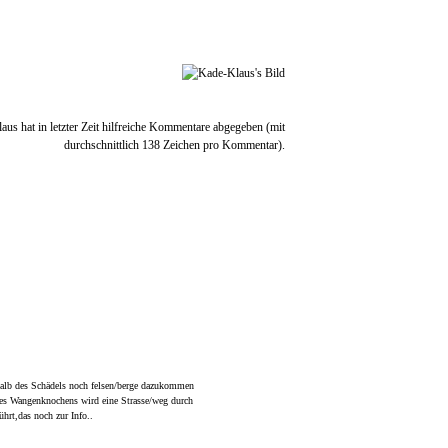
halb des Schädels noch felsen/berge dazukommen
des Wangenknochens wird eine Strasse/weg durch
ührt,das noch zur Info..