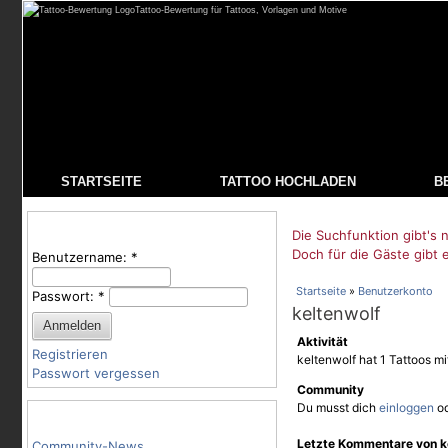
Tattoo-Bewertung für Tattoos, Vorlagen und Motive
STARTSEITE
TATTOO HOCHLADEN
B
Benutzeranmeldung
Die Suchfunktion gibt's n
Doch für die Gäste gibt 
Benutzername:
*
Startseite
»
Benutzerkonto
Passwort:
*
keltenwolf
Aktivität
Registrieren
keltenwolf hat 1 Tattoos m
Passwort vergessen
Community
Du musst dich
einloggen
o
Tattoo-Kategorien
Letzte Kommentare von k
Community-News