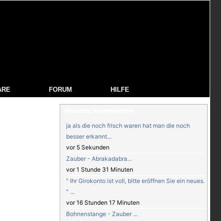
ARE
FORUM
HILFE
Neueste Kommentare
ja als die noch frisch waren hat man die noch
besser erkannt...
vor 5 Sekunden
Zauber - Abrakadabra...
vor 1 Stunde 31 Minuten
" Ihr Girokonto ist voll, bitte eröffnen Sie ein neues.
" ...
vor 16 Stunden 17 Minuten
Bohnenstange - Zauber ...