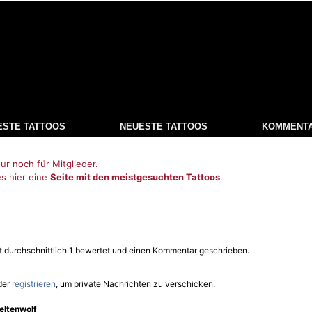
ESTE TATTOOS
NEUESTE TATTOOS
KOMMENT
ur noch für Mitglieder.
es hier eine
Seite mit den meistgesuchten Tattoos
.
it durchschnittlich 1 bewertet und einen Kommentar geschrieben.
der
registrieren
, um private Nachrichten zu verschicken.
eltenwolf