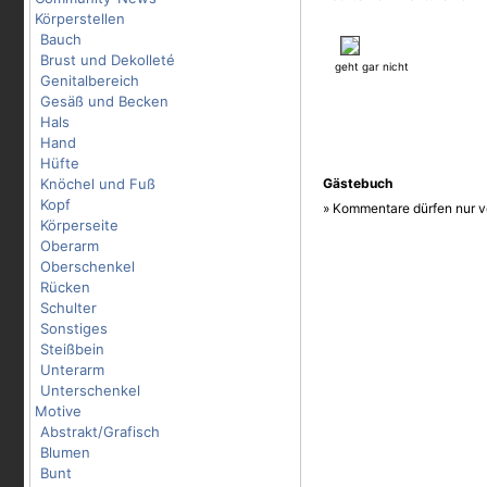
Körperstellen
Bauch
Brust und Dekolleté
geht gar nicht
Genitalbereich
Gesäß und Becken
Hals
Hand
Hüfte
Knöchel und Fuß
Gästebuch
Kopf
» Kommentare dürfen nur v
Körperseite
Oberarm
Oberschenkel
Rücken
Schulter
Sonstiges
Steißbein
Unterarm
Unterschenkel
Motive
Abstrakt/Grafisch
Blumen
Bunt