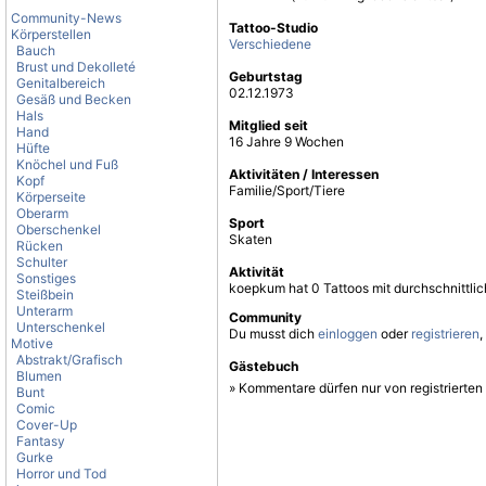
Community-News
Tattoo-Studio
Körperstellen
Verschiedene
Bauch
Brust und Dekolleté
Geburtstag
Genitalbereich
02.12.1973
Gesäß und Becken
Hals
Mitglied seit
Hand
16 Jahre 9 Wochen
Hüfte
Knöchel und Fuß
Aktivitäten / Interessen
Kopf
Familie/Sport/Tiere
Körperseite
Oberarm
Sport
Oberschenkel
Skaten
Rücken
Schulter
Aktivität
Sonstiges
koepkum hat 0 Tattoos mit durchschnittli
Steißbein
Unterarm
Community
Unterschenkel
Du musst dich
einloggen
oder
registrieren
,
Motive
Abstrakt/Grafisch
Gästebuch
Blumen
» Kommentare dürfen nur von registrierte
Bunt
Comic
Cover-Up
Fantasy
Gurke
Horror und Tod