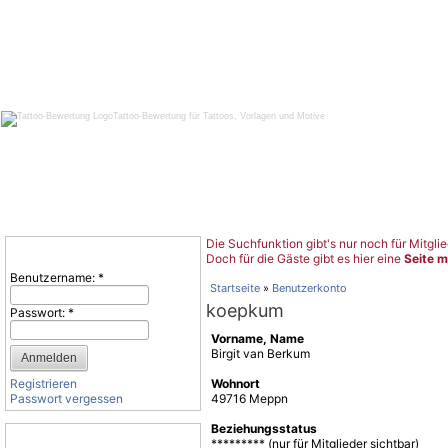
Tattoo-Bewertung für Tattoos, Vorlagen und Motive
Die Suchfunktion gibt's nur noch für Mitglie
Benutzeranmeldung
Doch für die Gäste gibt es hier eine
Seite m
Benutzername:
*
Startseite
»
Benutzerkonto
koepkum
Passwort:
*
Vorname, Name
Birgit van Berkum
Registrieren
Wohnort
Passwort vergessen
49716 Meppn
Beziehungsstatus
Tattoo-Kategorien
********* (nur für Mitglieder sichtbar)