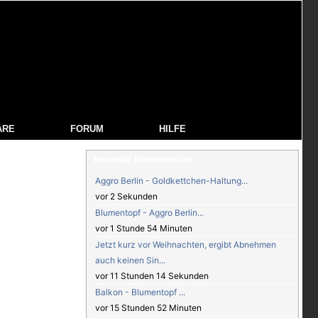
ARE
FORUM
HILFE
Neueste Kommentare
Aggro Berlin - Goldkettchen-Haltung...
vor 2 Sekunden
Blumentopf - Aggro Berlin...
vor 1 Stunde 54 Minuten
Jetzt kurz vor Weihnachten, ergibt Abnehmen
auch keinen Sin...
vor 11 Stunden 14 Sekunden
Balkon - Blumentopf ...
vor 15 Stunden 52 Minuten