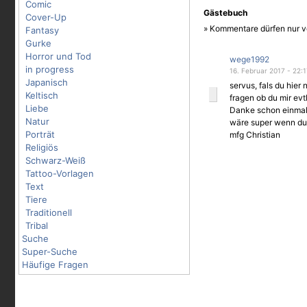
Comic
Gästebuch
Cover-Up
» Kommentare dürfen nur v
Fantasy
Gurke
Horror und Tod
wege1992
in progress
16. Februar 2017 - 22:
Japanisch
servus, fals du hier 
Keltisch
fragen ob du mir evt
Liebe
Danke schon einmal
Natur
wäre super wenn du
Porträt
mfg Christian
Religiös
Schwarz-Weiß
Tattoo-Vorlagen
Text
Tiere
Traditionell
Tribal
Suche
Super-Suche
Häufige Fragen