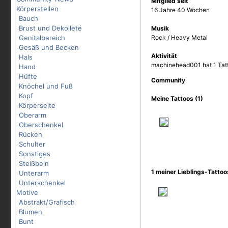
Mitglied seit
Körperstellen
16 Jahre 40 Wochen
Bauch
Brust und Dekolleté
Musik
Genitalbereich
Rock / Heavy Metal
Gesäß und Becken
Aktivität
Hals
machinehead001 hat 1 Tatt
Hand
Hüfte
Community
Knöchel und Fuß
Kopf
Meine Tattoos (1)
Körperseite
Oberarm
Oberschenkel
Rücken
Schulter
Sonstiges
Steißbein
1 meiner Lieblings-Tatto
Unterarm
Unterschenkel
Motive
Abstrakt/Grafisch
Blumen
Bunt