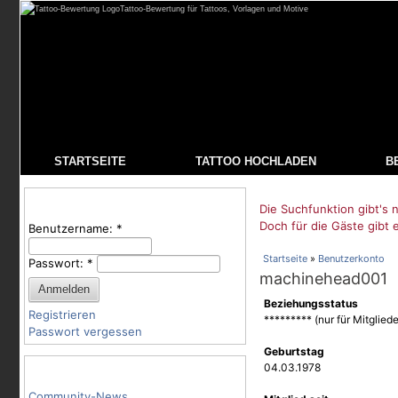
Tattoo-Bewertung für Tattoos, Vorlagen und Motive
STARTSEITE
TATTOO HOCHLADEN
B
Benutzeranmeldung
Die Suchfunktion gibt's n
Doch für die Gäste gibt 
Benutzername:
*
Startseite
»
Benutzerkonto
Passwort:
*
machinehead001
Beziehungsstatus
Registrieren
********* (nur für Mitgliede
Passwort vergessen
Geburtstag
Tattoo-Kategorien
04.03.1978
Community-News