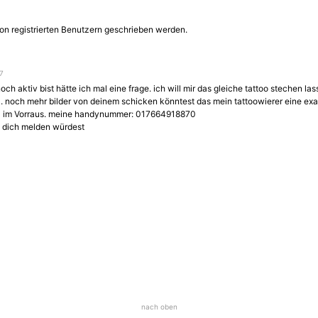
on registrierten Benutzern geschrieben werden.
17
noch aktiv bist hätte ich mal eine frage. ich will mir das gleiche tattoo stechen la
l. noch mehr bilder von deinem schicken könntest das mein tattoowierer eine exa
 im Vorraus. meine handynummer: 017664918870
 dich melden würdest
nach oben