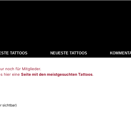
ESTE TATTOOS
NEUESTE TATTOOS
KOMMENT
ur noch für Mitglieder.
es hier eine
Seite mit den meistgesuchten Tattoos
.
r sichtbar)