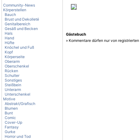
Community-News
Körperstellen
Bauch
Brust und Dekolleté
Genitalbereich
Gesäß und Becken
Hals
Gästebuch
Hand
» Kommentare dürfen nur von registrierte
Hüfte
Knöchel und Fuß
Kopf
Körperseite
Oberarm
Oberschenkel
Rücken
Schulter
Sonstiges
Steißbein
Unterarm
Unterschenkel
Motive
Abstrakt/Grafisch
Blumen
Bunt
Comic
Cover-Up
Fantasy
Gurke
Horror und Tod