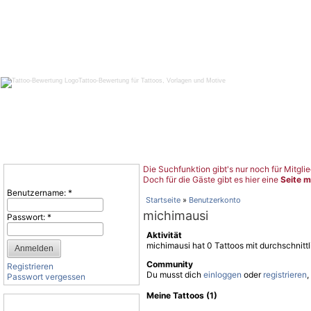
Tattoo-Bewertung für Tattoos, Vorlagen und Motive
Die Suchfunktion gibt's nur noch für Mitglie
Benutzeranmeldung
Doch für die Gäste gibt es hier eine
Seite m
Benutzername:
*
Startseite
»
Benutzerkonto
michimausi
Passwort:
*
Aktivität
michimausi hat 0 Tattoos mit durchschnit
Community
Registrieren
Du musst dich
einloggen
oder
registrieren
,
Passwort vergessen
Meine Tattoos (1)
Tattoo-Kategorien