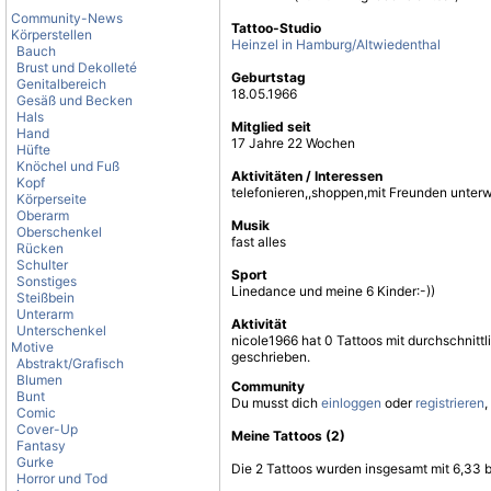
Community-News
Tattoo-Studio
Körperstellen
Heinzel in Hamburg/Altwiedenthal
Bauch
Brust und Dekolleté
Geburtstag
Genitalbereich
18.05.1966
Gesäß und Becken
Hals
Mitglied seit
Hand
17 Jahre 22 Wochen
Hüfte
Knöchel und Fuß
Aktivitäten / Interessen
Kopf
telefonieren,,shoppen,mit Freunden unter
Körperseite
Oberarm
Musik
Oberschenkel
fast alles
Rücken
Schulter
Sport
Sonstiges
Linedance und meine 6 Kinder:-))
Steißbein
Unterarm
Aktivität
Unterschenkel
nicole1966 hat 0 Tattoos mit durchschnit
Motive
geschrieben.
Abstrakt/Grafisch
Blumen
Community
Bunt
Du musst dich
einloggen
oder
registrieren
,
Comic
Cover-Up
Meine Tattoos (2)
Fantasy
Gurke
Die 2 Tattoos wurden insgesamt mit 6,33 
Horror und Tod