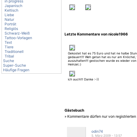
in progress
Japanisch
Keltisch
Liebe
Natur
Porträt
Religiös
Schwarz-Weiß
Letzte Kommentare von nicole1966
Tattoo-Vorlagen
Text
Tiere
Traditionell
Gekostet hat es 75 Euro und hat ne halbe Stu
Tribal
gedauert!!! Weh getan hat es nur am Knöchel,
Suche
auszuhalten!!! gestochen wurde es wieder von
Heinzel.:)
Super-Suche
Häufige Fragen
ich auch!!! Danke :-))
Gästebuch
» Kommentare dürfen nur von registrierte
odin74
5. März 2009 - 13:57