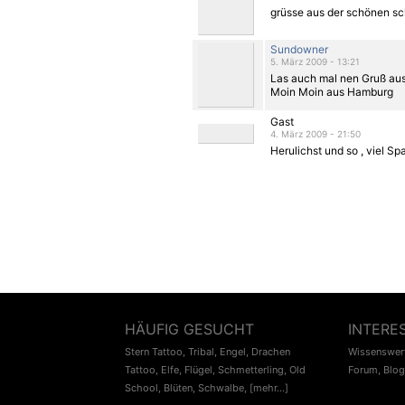
grüsse aus der schönen s
Sundowner
5. März 2009 - 13:21
Las auch mal nen Gruß aus
Moin Moin aus Hamburg
Gast
4. März 2009 - 21:50
Herulichst und so , viel Spaß
HÄUFIG GESUCHT
INTERE
Stern Tattoo
,
Tribal
,
Engel
,
Drachen
Wissenswert
Tattoo
,
Elfe
,
Flügel
,
Schmetterling
,
Old
Forum
,
Blog
School
,
Blüten
,
Schwalbe
,
[mehr...]