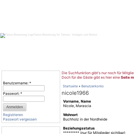
Tattoo-Bewertung für Tattoos, Vorlagen und Motive
Die Suchfunktion gibt's nur noch für Mitglie
Benutzeranmeldung
Doch für die Gäste gibt es hier eine
Seite m
Benutzername:
*
Startseite
»
Benutzerkonto
nicole1966
Passwort:
*
Vorname, Name
Nicole, Marascia
Registrieren
Wohnort
Passwort vergessen
Buchholz in der Nordheide
Beziehungsstatus
Tattoo-Kategorien
********* (nur für Mitglieder sichtbar)