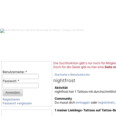
Tattoo-Bewertung für Tattoos, Vorlagen und Motive
Die Suchfunktion gibt's nur noch für Mitglie
Benutzeranmeldung
Doch für die Gäste gibt es hier eine
Seite m
Benutzername:
*
Startseite
»
Benutzerkonto
nightfrost
Passwort:
*
Aktivität
nightfrost hat 1 Tattoos mit durchschnitt
Community
Registrieren
Du musst dich
einloggen
oder
registrieren
,
Passwort vergessen
1 meiner Lieblings-Tattoos auf Tattoo-
Tattoo-Kategorien