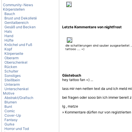
Community-News
Körperstellen
Bauch
Brust und Dekolleté
Genitalbereich
Gesäß und Becken
Letzte Kommentare von nightfrost
Hals
Hand
Hüfte
Knöchel und Fuß
die schattierungen sind sauber ausgearbeitet ..
Kopf
tattooo .... =)
Körperseite
Oberarm
Oberschenkel
Rücken
Schulter
Gästebuch
Sonstiges
hey tattoo fan =) ...
Steißbein
Unterarm
lass mir nen netten text da und ich meld m
Unterschenkel
Motive
bei fragen oder sooo bin ich immer bereit z
Abstrakt/Grafisch
Blumen
lg , matze
Bunt
Comic
» Kommentare dürfen nur von registrierte
Cover-Up
Fantasy
Gurke
Horror und Tod