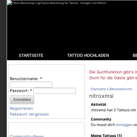
Tattoo-Bewertung für Tattoos, Vorlagen und Motive
STARTSEITE
TATTOO HOCHLADEN
B
Benutzeranmeldung
Die Suchfunktion gibt's n
Doch für die Gäste gibt 
Benutzername:
*
Startseite
»
Benutzerkonto
Passwort:
*
nitroxmsi
Aktivität
Registrieren
nitroxmsi hat 3 Tattoos mi
Passwort vergessen
Community
Du musst dich
einloggen
o
Tattoo-Kategorien
Meine Tattoos (1)
Community-News