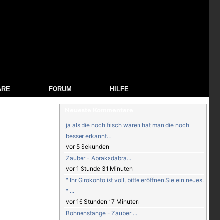
ARE
FORUM
HILFE
Neueste Kommentare
ja als die noch frisch waren hat man die noch
besser erkannt...
vor 5 Sekunden
Zauber - Abrakadabra...
vor 1 Stunde 31 Minuten
" Ihr Girokonto ist voll, bitte eröffnen Sie ein neues.
" ...
vor 16 Stunden 17 Minuten
Bohnenstange - Zauber ...