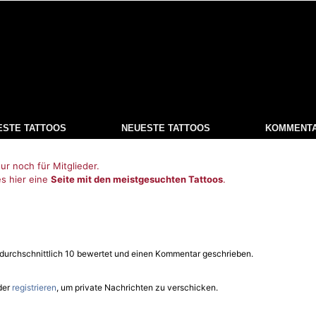
ESTE TATTOOS
NEUESTE TATTOOS
KOMMENT
ur noch für Mitglieder.
es hier eine
Seite mit den meistgesuchten Tattoos
.
t durchschnittlich 10 bewertet und einen Kommentar geschrieben.
der
registrieren
, um private Nachrichten zu verschicken.