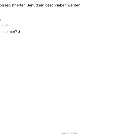
on registrierten Benutzern geschrieben werden.
9
- 7:24
desheimer? :)
nach oben