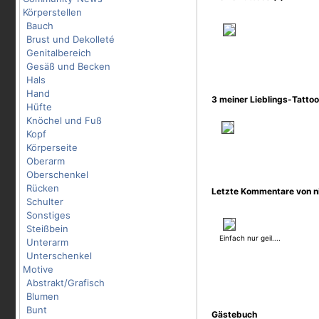
Körperstellen
Bauch
Brust und Dekolleté
Genitalbereich
Gesäß und Becken
Hals
Hand
3 meiner Lieblings-Tatto
Hüfte
Knöchel und Fuß
Kopf
Körperseite
Oberarm
Oberschenkel
Rücken
Letzte Kommentare von n
Schulter
Sonstiges
Steißbein
Einfach nur geil....
Unterarm
Unterschenkel
Motive
Abstrakt/Grafisch
Blumen
Bunt
Gästebuch