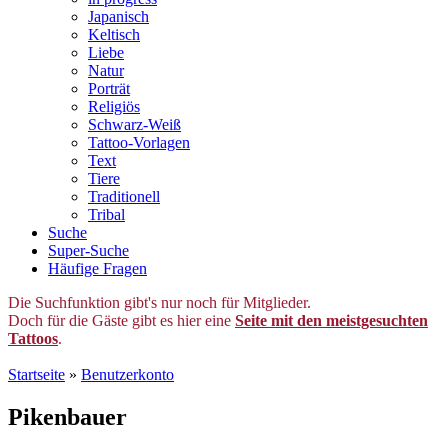
Japanisch
Keltisch
Liebe
Natur
Porträt
Religiös
Schwarz-Weiß
Tattoo-Vorlagen
Text
Tiere
Traditionell
Tribal
Suche
Super-Suche
Häufige Fragen
Die Suchfunktion gibt's nur noch für Mitglieder.
Doch für die Gäste gibt es hier eine
Seite mit den meistgesuchten
Tattoos
.
Startseite
»
Benutzerkonto
Pikenbauer