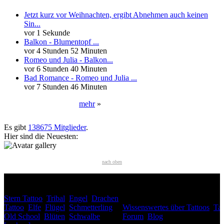
Jetzt kurz vor Weihnachten, ergibt Abnehmen auch keinen
Sin...
vor 1 Sekunde
Balkon - Blumentopf ...
vor 4 Stunden 52 Minuten
Romeo und Julia - Balkon...
vor 6 Stunden 40 Minuten
Bad Romance - Romeo und Julia ...
vor 7 Stunden 46 Minuten
mehr
»
Neueste User
Es gibt
138675 Mitglieder
.
Hier sind die Neuesten:
nach oben
HÄUFIG GESUCHT
Stern Tattoo
,
Tribal
,
Engel
,
Drachen
INTERESSANTES
Tattoo
,
Elfe
,
Flügel
,
Schmetterling
,
Wissenswertes über Tattoos
,
Tat
Old School
,
Blüten
,
Schwalbe
,
Forum
,
Blog