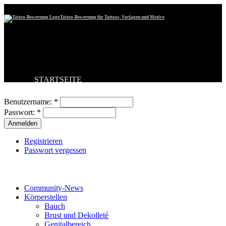
Tattoo-Bewertung für Tattoos, Vorlagen und Motive
STARTSEITE
Benutzeranmeldung
TATTOO HOCHLADEN
BESTE TATTOOS
Benutzername:
*
NEUESTE TATTOOS
Passwort:
*
KOMMENTARE
FORUM
HILFE
Registrieren
Passwort vergessen
Tattoo-Kategorien
Community-News
Körperstellen
Bauch
Brust und Dekolleté
Genitalbereich