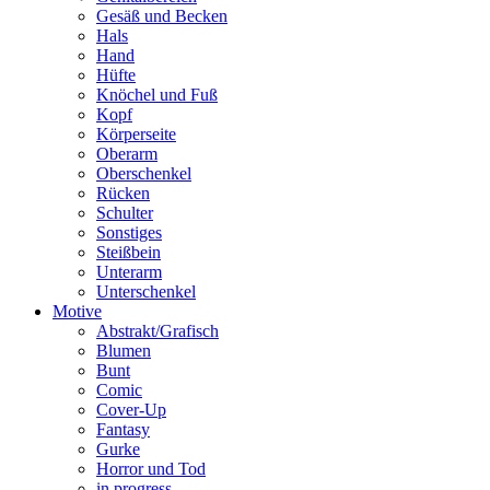
Gesäß und Becken
Hals
Hand
Hüfte
Knöchel und Fuß
Kopf
Körperseite
Oberarm
Oberschenkel
Rücken
Schulter
Sonstiges
Steißbein
Unterarm
Unterschenkel
Motive
Abstrakt/Grafisch
Blumen
Bunt
Comic
Cover-Up
Fantasy
Gurke
Horror und Tod
in progress