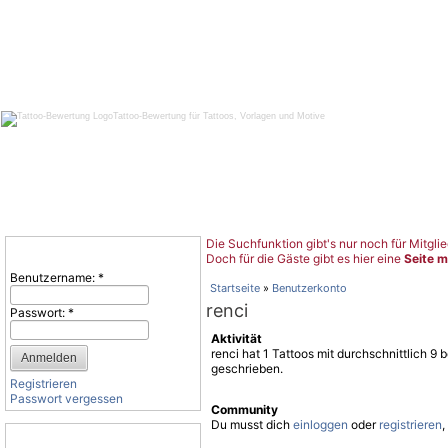
Tattoo-Bewertung für Tattoos, Vorlagen und Motive
Die Suchfunktion gibt's nur noch für Mitglie
Benutzeranmeldung
Doch für die Gäste gibt es hier eine
Seite m
Benutzername:
*
Startseite
»
Benutzerkonto
renci
Passwort:
*
Aktivität
renci hat 1 Tattoos mit durchschnittlich 
geschrieben.
Registrieren
Passwort vergessen
Community
Du musst dich
einloggen
oder
registrieren
,
Tattoo-Kategorien