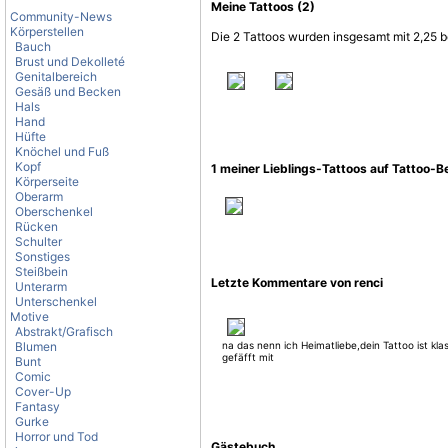
Meine Tattoos (2)
Community-News
Körperstellen
Die 2 Tattoos wurden insgesamt mit 2,25 b
Bauch
Brust und Dekolleté
Genitalbereich
Gesäß und Becken
Hals
Hand
Hüfte
Knöchel und Fuß
Kopf
1 meiner Lieblings-Tattoos auf Tattoo-
Körperseite
Oberarm
Oberschenkel
Rücken
Schulter
Sonstiges
Steißbein
Letzte Kommentare von renci
Unterarm
Unterschenkel
Motive
Abstrakt/Grafisch
Blumen
na das nenn ich Heimatliebe,dein Tattoo ist kla
gefäfft mit
Bunt
Comic
Cover-Up
Fantasy
Gurke
Horror und Tod
Gästebuch