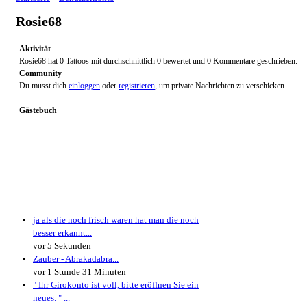
Rosie68
Aktivität
Rosie68 hat 0 Tattoos mit durchschnittlich 0 bewertet und 0 Kommentare geschrieben.
Community
Du musst dich
einloggen
oder
registrieren
, um private Nachrichten zu verschicken.
Gästebuch
Neueste Kommentare
ja als die noch frisch waren hat man die noch
besser erkannt...
vor 5 Sekunden
Zauber - Abrakadabra...
vor 1 Stunde 31 Minuten
" Ihr Girokonto ist voll, bitte eröffnen Sie ein
neues. " ...