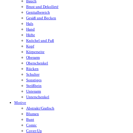
Bauch
Brust und Dekolleté
Genitalbereich
Gesäß und Becken
Hals
Hand
Hüfte
Knöchel und Fuß
Kopf
Körperseite
Oberarm
Oberschenkel
Rücken
Schulter
Sonstiges
Steißbein
Unterarm
Unterschenkel
Motive
Abstrakt/Grafisch
Blumen
Bunt
Comic
Cover-Up