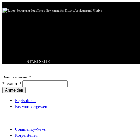
Tattoo-Bewertung für Tattoos, Vorlagen und Motive
STARTSEITE
TATTOO HOCHLADEN
Benutzeranmeldung
BESTE TATTOOS
Benutzername:
*
NEUESTE TATTOOS
Passwort:
*
KOMMENTARE
FORUM
HILFE
Registrieren
Passwort vergessen
Tattoo-Kategorien
Community-News
Körperstellen