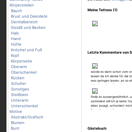
Körperstellen
Meine Tattoos (1)
Bauch
Brust und Dekolleté
Genitalbereich
Gesäß und Becken
Hals
Hand
Hüfte
Knöchel und Fuß
Letzte Kommentare von S_
Kopf
Körperseite
Oberarm
Oberschenkel
würde es dann schon vom or
lassen da ich denke für die 
Rücken
was springen lassen..an so e
Schulter
inker in meiner Umgebung ra
Sonstiges
Steißbein
finde es aussergewöhnlich..un
Unterarm
zumindest will ich ja keine 1z
Unterschenkel
eben zusagt..schockiert mich 
€nur die schwalbe und das pf
Motive
Abstrakt/Grafisch
Blumen
Bunt
Gästebuch