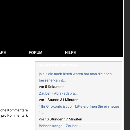
ARE
FORUM
HILFE
Neueste Kommentare
ja als die noch frisch waren hat man die noch
besser erkannt...
vor 5 Sekunden
Zauber - Abrakadabra...
vor 1 Stunde 31 Minuten
" Ihr Girokonto ist voll, bitte eröffnen Sie ein neues.
" ...
vor 16 Stunden 17 Minuten
Bohnenstange - Zauber ...