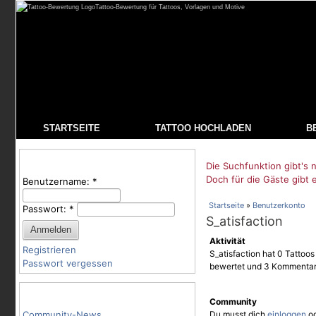
Tattoo-Bewertung für Tattoos, Vorlagen und Motive
STARTSEITE
TATTOO HOCHLADEN
B
Benutzeranmeldung
Die Suchfunktion gibt's n
Doch für die Gäste gibt 
Benutzername:
*
Startseite
»
Benutzerkonto
Passwort:
*
S_atisfaction
Aktivität
Registrieren
S_atisfaction hat 0 Tattoos
Passwort vergessen
bewertet und 3 Kommentar
Tattoo-Kategorien
Community
Community-News
Du musst dich
einloggen
o