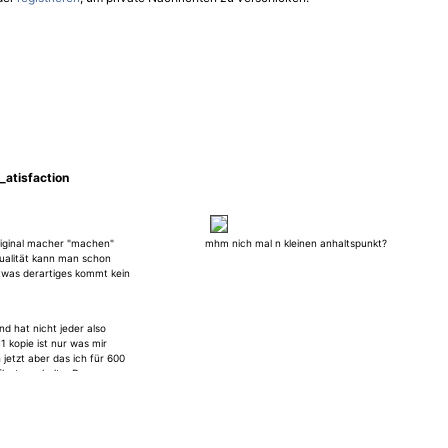
atisfaction
iginal macher "machen"
mhm nich mal n kleinen anhaltspunkt?
Qualität kann man schon
twas derartiges kommt kein
n
d hat nicht jeder also
u1 kopie ist nur was mir
jetzt aber das ich für 600
laster erhalte :D