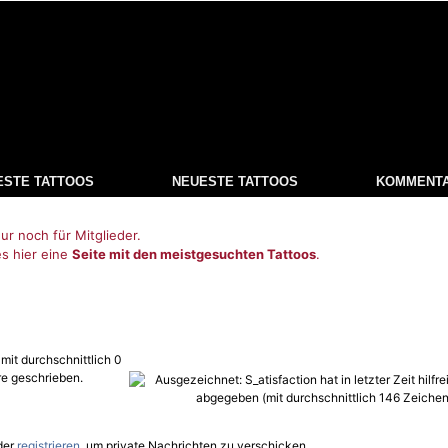
ESTE TATTOOS
NEUESTE TATTOOS
KOMMENT
ur noch für Mitglieder.
es hier eine
Seite mit den meistgesuchten Tattoos
.
 mit durchschnittlich 0
e geschrieben.
der
registrieren
, um private Nachrichten zu verschicken.