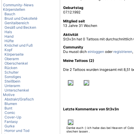
Community-News
Geburtstag
Körperstellen
07.12.1992
Bauch
Brust und Dekolleté
Mitglied seit
Genitalbereich
13 Jahre 31 Wochen
Gesäß und Becken
Hals
Aktivität
Hand
St3v3n hat 0 Tattoos mit durchschnittlic
Hüfte
Knöchel und Fuß
Community
Kopf
Du musst dich
einloggen
oder
registrieren
,
Körperseite
Oberarm
Meine Tattoos (2)
Oberschenkel
Rücken
Die 2 Tattoos wurden insgesamt mit 8,51 b
Schulter
Sonstiges
Steißbein
Unterarm
Unterschenkel
Motive
Abstrakt/Grafisch
Blumen
Bunt
Letzte Kommentare von St3v3n
Comic
Cover-Up
Fantasy
Gurke
Danke euch :) ich habe das bei Heaven of Colo
Horror und Tod
stechen lassen .