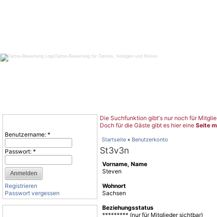
Tattoo-Bewertung für Tattoos, Vorlagen und Motive
Die Suchfunktion gibt's nur noch für Mitglie
Benutzeranmeldung
Doch für die Gäste gibt es hier eine
Seite m
Benutzername:
*
Startseite
»
Benutzerkonto
St3v3n
Passwort:
*
Vorname, Name
Steven
Registrieren
Wohnort
Passwort vergessen
Sachsen
Beziehungsstatus
Tattoo-Kategorien
********* (nur für Mitglieder sichtbar)