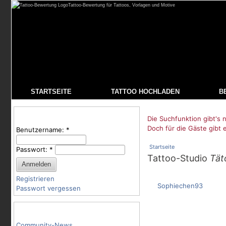
Tattoo-Bewertung für Tattoos, Vorlagen und Motive
STARTSEITE
TATTOO HOCHLADEN
B
Benutzeranmeldung
Die Suchfunktion gibt's n
Doch für die Gäste gibt 
Benutzername:
*
Startseite
Passwort:
*
Tattoo-Studio
Tät
Registrieren
Sophiechen93
Passwort vergessen
Tattoo-Kategorien
Community-News