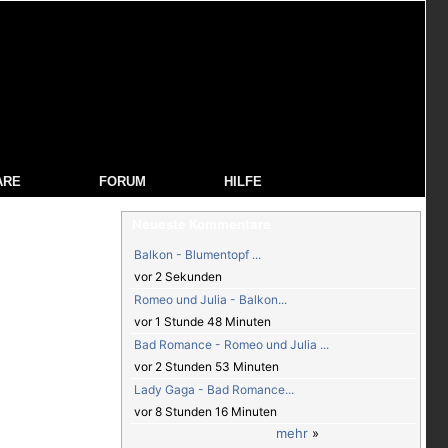
ARE
FORUM
HILFE
Neueste Kommentare
Balkon - Blumentopf ...
vor 2 Sekunden
Romeo und Julia - Balkon...
vor 1 Stunde 48 Minuten
Bad Romance - Romeo und Julia ...
vor 2 Stunden 53 Minuten
Lady Gaga - Bad Romance...
vor 8 Stunden 16 Minuten
mehr
»