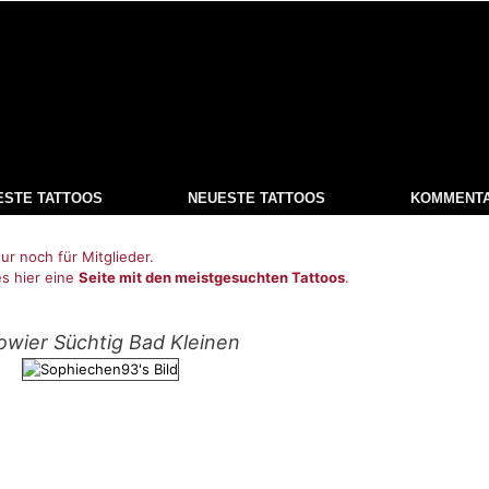
ESTE TATTOOS
NEUESTE TATTOOS
KOMMENT
ur noch für Mitglieder.
es hier eine
Seite mit den meistgesuchten Tattoos
.
owier Süchtig Bad Kleinen