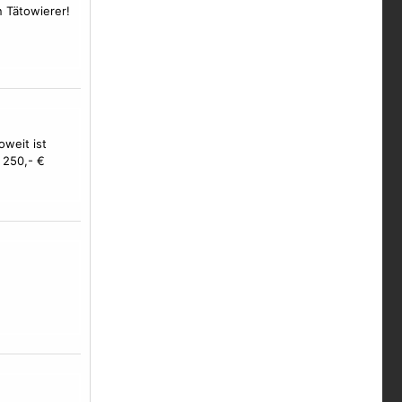
n Tätowierer!
oweit ist
 250,- €