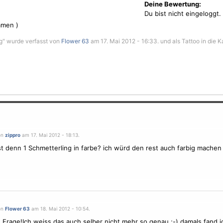
Deine Bewertung:
Du bist nicht eingeloggt.
men )
g" wurde verfasst von
Flower 63
am 17. Mai 2012 - 16:33. und als Tattoo in die K
on
zippro
am 17. Mai 2012 - 18:13.
st denn 1
Schmetterling
in farbe? ich würd den rest auch farbig machen
on
Flower 63
am 18. Mai 2012 - 10:54.
e Frage!Ich weiss das auch selber nicht mehr so genau ;-) damals fand i