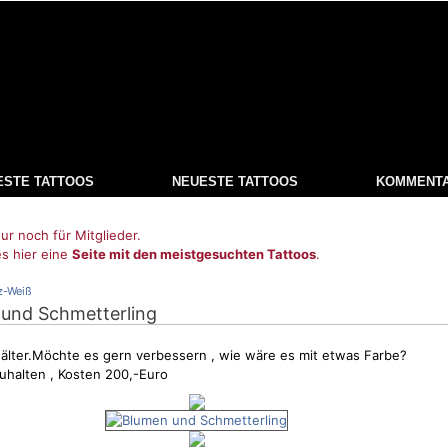
ESTE TATTOOS
NEUESTE TATTOOS
KOMMENT
ur noch für Mitglieder.
es hier eine
Seite mit den meistgesuchten Tattoos
.
z-Weiß
 und Schmetterling
n älter.Möchte es gern verbessern , wie wäre es mit etwas Farbe?
halten , Kosten 200,-Euro