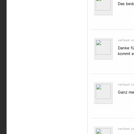
Das beda
verfasst v
Danke fü
kommt ei
verfasst v
Ganz mei
verfasst v