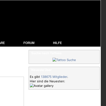
ARE
FORUM
HILFE
Suche nach Tattoos
Neueste User
Es gibt
138675 Mitglieder
.
Hier sind die Neuesten: