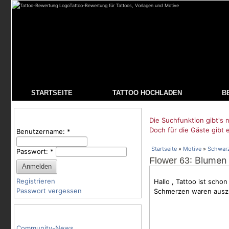
Tattoo-Bewertung für Tattoos, Vorlagen und Motive
STARTSEITE
TATTOO HOCHLADEN
B
Benutzeranmeldung
Die Suchfunktion gibt's n
Doch für die Gäste gibt 
Benutzername:
*
Startseite
»
Motive
»
Schwar
Passwort:
*
: Blumen
Flower 63
Registrieren
Hallo , Tattoo ist scho
Passwort vergessen
Schmerzen waren auszu
Tattoo-Kategorien
Community-News