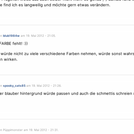
e find ich es langweilig und möchte gern etwas verändern.
on
blub1984w
am 19. Mai 2012 - 21:05.
FARBE fehlt! :))
 würde nicht zu viele verschiedene Farben nehmen, würde sonst wahrs
n wirken.
on
spooky_cats85
am 19. Mai 2012 - 21:26.
er blauber hintergrund würde passen und auch die schmettis schreien 
on Püppimonster am 19. Mai 2012 - 21:31.