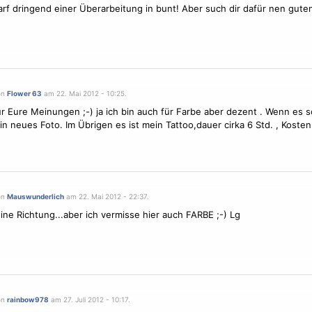
rf dringend einer Überarbeitung in bunt! Aber such dir dafür nen gute
on
Flower 63
am 22. Mai 2012 - 10:25.
r Eure Meinungen ;-) ja ich bin auch für Farbe aber dezent . Wenn es s
n neues Foto. Im Übrigen es ist mein Tattoo,dauer cirka 6 Std. , Kosten
on
Mauswunderlich
am 22. Mai 2012 - 22:37.
ne Richtung...aber ich vermisse hier auch FARBE ;-) Lg
on
rainbow978
am 27. Juli 2012 - 10:17.