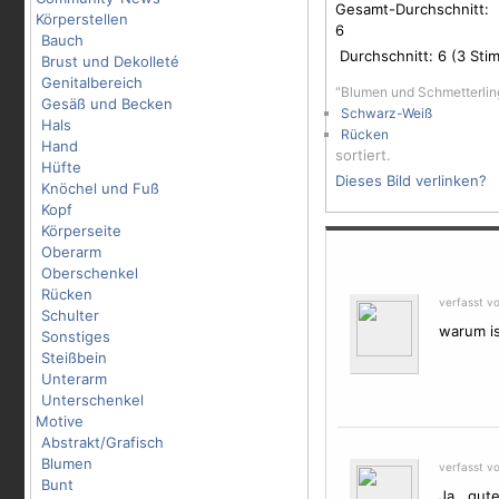
Gesamt-Durchschnitt:
Körperstellen
6
Bauch
Durchschnitt:
6
(
3
Stim
Brust und Dekolleté
Genitalbereich
"Blumen und Schmetterlin
Gesäß und Becken
Schwarz-Weiß
Hals
Rücken
Hand
sortiert.
Hüfte
Dieses Bild verlinken?
Knöchel und Fuß
Kopf
Körperseite
Oberarm
Oberschenkel
Rücken
verfasst v
Schulter
warum i
Sonstiges
Steißbein
Unterarm
Unterschenkel
Motive
Abstrakt/Grafisch
Blumen
verfasst v
Bunt
Ja , gut