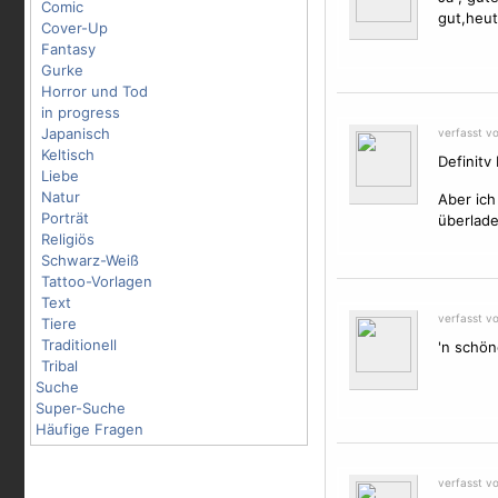
Comic
gut,heut
Cover-Up
Fantasy
Gurke
Horror und Tod
in progress
Japanisch
verfasst v
Keltisch
Definitv 
Liebe
Natur
Aber ich
Porträt
überlade
Religiös
Schwarz-Weiß
Tattoo-Vorlagen
Text
verfasst v
Tiere
Traditionell
'n schön
Tribal
Suche
Super-Suche
Häufige Fragen
verfasst v