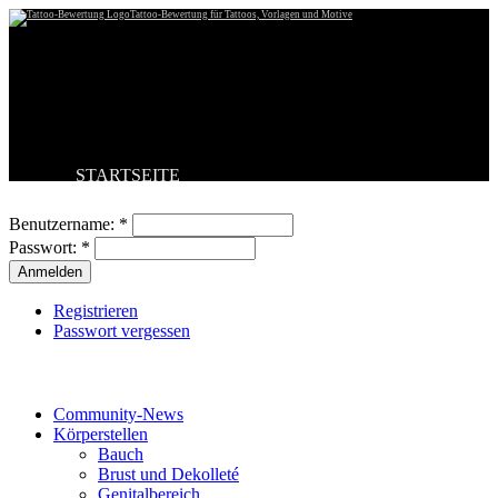
Tattoo-Bewertung für Tattoos, Vorlagen und Motive
STARTSEITE
Benutzeranmeldung
TATTOO HOCHLADEN
BESTE TATTOOS
Benutzername:
*
NEUESTE TATTOOS
Passwort:
*
KOMMENTARE
FORUM
HILFE
Registrieren
Passwort vergessen
Tattoo-Kategorien
Community-News
Körperstellen
Bauch
Brust und Dekolleté
Genitalbereich