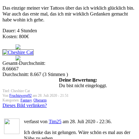
Das einzige meiner vier Tattoos über das ich wirklich glücklich bin.
War auch das erste mal, das ich mir wirklich Gedanken gemacht
habe wohin ich gehe.
Dauer: 4 Stunden
Kosten: 800€
Gesamt-Durchschnitt:
8.66667
Durchschnitt:
8.667
(
3
Stimmen )
Deine Bewertung:
Du bist nicht eingeloggt.
Titel: Cheshire Cat
Von
Fruchtzwerg92
am 28. Juli 2020 - 21:51
Kategorien:
Fantasy
,
Oberarm
Dieses Bild verlinken?
verfasst von
Tim25
am 28. Juli 2020 - 22:36.
Ich denke das ist gelungen. Wäre schön es mal aus der
Nähe zu sehen.