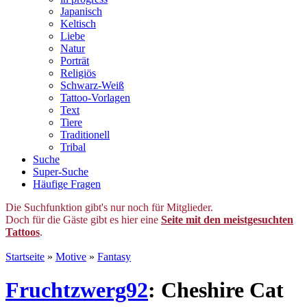
Japanisch
Keltisch
Liebe
Natur
Porträt
Religiös
Schwarz-Weiß
Tattoo-Vorlagen
Text
Tiere
Traditionell
Tribal
Suche
Super-Suche
Häufige Fragen
Die Suchfunktion gibt's nur noch für Mitglieder.
Doch für die Gäste gibt es hier eine
Seite mit den meistgesuchten
Tattoos
.
Startseite
»
Motive
»
Fantasy
Fruchtzwerg92
: Cheshire Cat