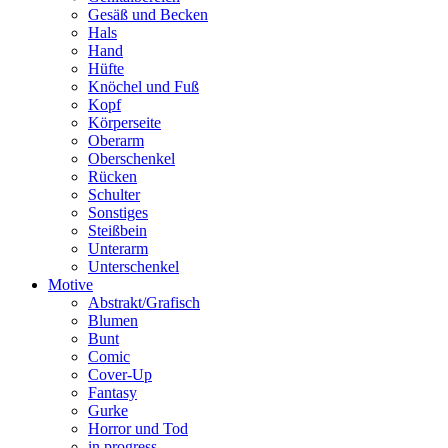
Gesäß und Becken
Hals
Hand
Hüfte
Knöchel und Fuß
Kopf
Körperseite
Oberarm
Oberschenkel
Rücken
Schulter
Sonstiges
Steißbein
Unterarm
Unterschenkel
Motive
Abstrakt/Grafisch
Blumen
Bunt
Comic
Cover-Up
Fantasy
Gurke
Horror und Tod
in progress