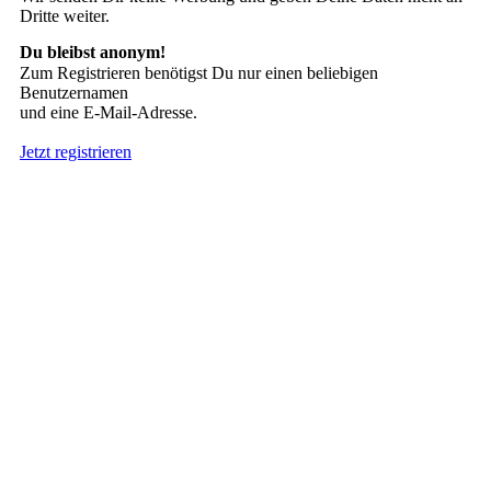
Dritte weiter.
Du bleibst anonym!
Zum Registrieren benötigst Du nur einen beliebigen
Benutzernamen
und eine E-Mail-Adresse.
Jetzt registrieren
Suche nach Tattoos
Neueste User
Es gibt
138675 Mitglieder
.
Hier sind die Neuesten:
nach oben