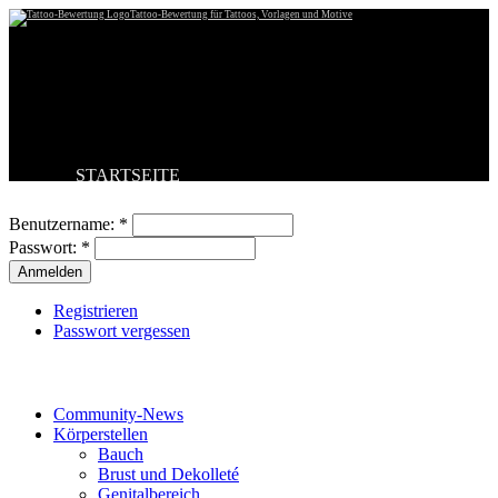
Tattoo-Bewertung für Tattoos, Vorlagen und Motive
STARTSEITE
Benutzeranmeldung
TATTOO HOCHLADEN
BESTE TATTOOS
Benutzername:
*
NEUESTE TATTOOS
Passwort:
*
KOMMENTARE
FORUM
HILFE
Registrieren
Passwort vergessen
Tattoo-Kategorien
Community-News
Körperstellen
Bauch
Brust und Dekolleté
Genitalbereich