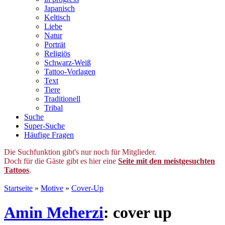
Japanisch
Keltisch
Liebe
Natur
Porträt
Religiös
Schwarz-Weiß
Tattoo-Vorlagen
Text
Tiere
Traditionell
Tribal
Suche
Super-Suche
Häufige Fragen
Die Suchfunktion gibt's nur noch für Mitglieder.
Doch für die Gäste gibt es hier eine
Seite mit den meistgesuchten
Tattoos
.
Startseite
»
Motive
»
Cover-Up
Amin Meherzi
: cover up