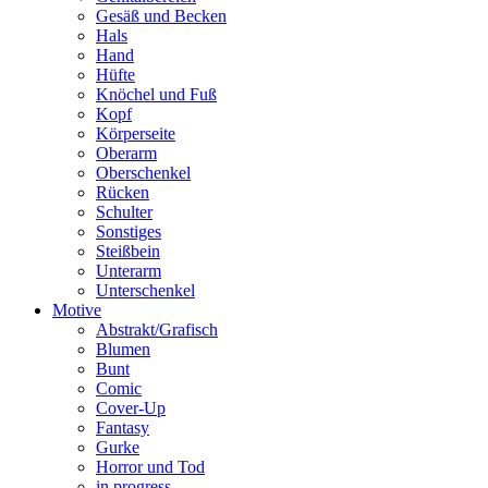
Gesäß und Becken
Hals
Hand
Hüfte
Knöchel und Fuß
Kopf
Körperseite
Oberarm
Oberschenkel
Rücken
Schulter
Sonstiges
Steißbein
Unterarm
Unterschenkel
Motive
Abstrakt/Grafisch
Blumen
Bunt
Comic
Cover-Up
Fantasy
Gurke
Horror und Tod
in progress