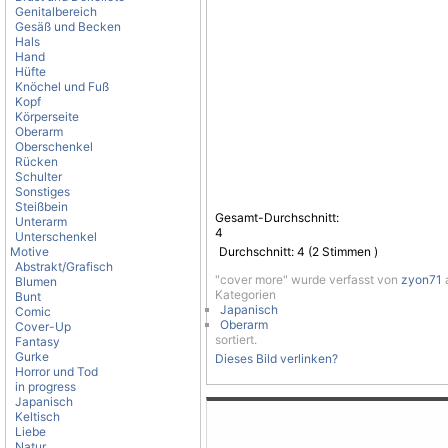
Genitalbereich
Gesäß und Becken
Hals
Hand
Hüfte
Knöchel und Fuß
Kopf
Körperseite
Oberarm
Oberschenkel
Rücken
Schulter
Sonstiges
Steißbein
Gesamt-Durchschnitt:
Unterarm
4
Unterschenkel
Motive
Durchschnitt:
4
(
2
Stimmen )
Abstrakt/Grafisch
"cover more" wurde verfasst von
zyon71
a
Blumen
Kategorien
Bunt
Japanisch
Comic
Oberarm
Cover-Up
sortiert.
Fantasy
Gurke
Dieses Bild verlinken?
Horror und Tod
in progress
Japanisch
Keltisch
Liebe
Natur