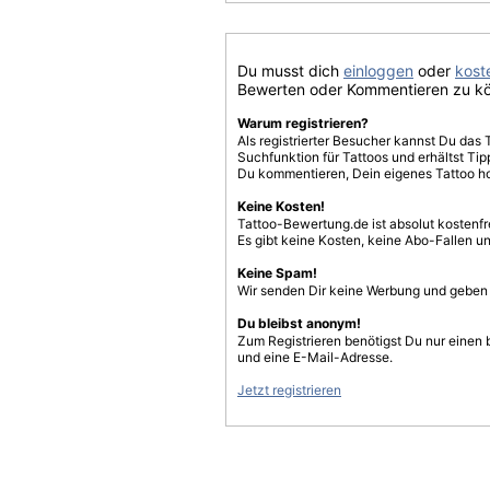
Du musst dich
einloggen
oder
koste
Bewerten oder Kommentieren zu k
Warum registrieren?
Als registrierter Besucher kannst Du das 
Suchfunktion für Tattoos und erhältst T
Du kommentieren, Dein eigenes Tattoo h
Keine Kosten!
Tattoo-Bewertung.de ist absolut kostenf
Es gibt keine Kosten, keine Abo-Fallen u
Keine Spam!
Wir senden Dir keine Werbung und geben D
Du bleibst anonym!
Zum Registrieren benötigst Du nur einen
und eine E-Mail-Adresse.
Jetzt registrieren