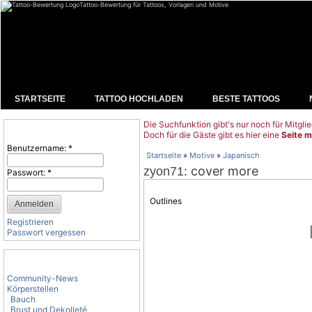
Tattoo-Bewertung für Tattoos, Vorlagen und Motive
STARTSEITE
TATTOO HOCHLADEN
BESTE TATTOOS
Die Suchfunktion gibt's nur noch für Mitglie
Benutzeranmeldung
Doch für die Gäste gibt es hier eine
Seite m
Benutzername:
*
Startseite
»
Motive
»
Japanisch
: cover more
zyon71
Passwort:
*
Outlines
Registrieren
Passwort vergessen
Tattoo-Kategorien
Community-News
Körperstellen
Bauch
Brust und Dekolleté