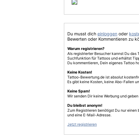
Du musst dich
einloggen
oder
koste
Bewerten oder Kommentieren zu k
Warum registrieren?
Als registrierter Besucher kannst Du das 
Suchfunktion für Tattoos und erhältst T
Du kommentieren, Dein eigenes Tattoo h
Keine Kosten!
Tattoo-Bewertung.de ist absolut kostenf
Es gibt keine Kosten, keine Abo-Fallen u
Keine Spam!
Wir senden Dir keine Werbung und geben D
Du bleibst anonym!
Zum Registrieren benötigst Du nur einen
und eine E-Mail-Adresse.
Jetzt registrieren