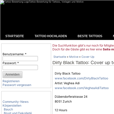
Tattoo-Bewertung für Tattoos, Vorlagen und Motive
STARTSEITE
TATTOO HOCHLADEN
BESTE TATTOOS
Die Suchfunktion gibt's nur noch für Mitglie
Benutzeranmeldung
Doch für die Gäste gibt es hier eine
Seite m
Benutzername:
*
Startseite
»
Motive
»
Cover-Up
: Cover up t
Dirty Black Tattoo
Passwort:
*
Dirty Black Tattoo
www.facebook.com/DirtyBlackTattoo
Registrieren
Artist: Veghea Adi
Passwort vergessen
www.facebook.com/VegheaAdiTattoo
Tattoo-Kategorien
Dübendorferatrasse 24
8051 Zurich
Community-News
Körperstellen
Bauch
12 Hours
Brust und Dekolleté