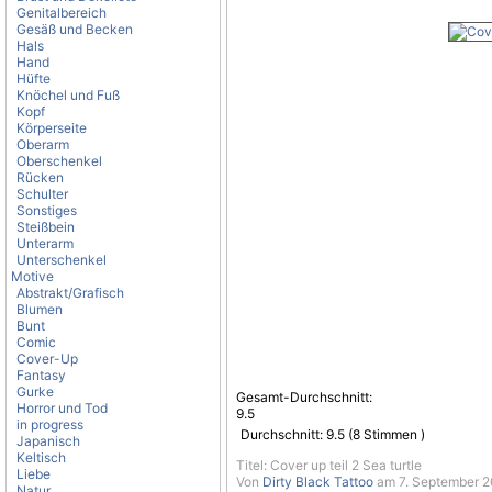
Genitalbereich
Gesäß und Becken
Hals
Hand
Hüfte
Knöchel und Fuß
Kopf
Körperseite
Oberarm
Oberschenkel
Rücken
Schulter
Sonstiges
Steißbein
Unterarm
Unterschenkel
Motive
Abstrakt/Grafisch
Blumen
Bunt
Comic
Cover-Up
Fantasy
Gurke
Gesamt-Durchschnitt:
Horror und Tod
9.5
in progress
Durchschnitt:
9.5
(
8
Stimmen )
Japanisch
Keltisch
Titel: Cover up teil 2 Sea turtle
Liebe
Von
Dirty Black Tattoo
am 7. September 2
Natur