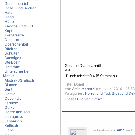
Genitalbereich
Gesäß und Becken
Hals
Hand
Hüfte
Knöchel und Fuß
Kopf
Körperseite
Oberarm
Oberschenkel
Rücken
Schulter
Sonstiges
Steißbein
Gesamt-Durchschnitt:
Unterarm
9.4
Unterschenkel
Motive
Durchschnitt:
9.4
(
5
Stimmen )
Abstrakt/Grafisch
Titel: Done!
Blumen
Von
Amin Meherzi
am 1. Juni 2016 - 16:53
Bunt
Kategorien:
Horror und Tod
,
Brust und Dek
Comic
Cover-Up
Dieses Bild verlinken?
Fantasy
Gurke
Horror und Tod
in progress
Japanisch
Keltisch
Liebe
verfasst von
ron 0815
am 2. J
Natur