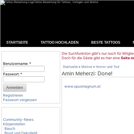
Tattoo-Bewertung für Tattoos, Vorlagen und Motive
STARTSEITE
TATTOO HOCHLADEN
BESTE TATTOOS
Die Suchfunktion gibt's nur noch für Mitglie
Benutzeranmeldung
Doch für die Gäste gibt es hier eine
Seite m
Benutzername:
*
Startseite
»
Motive
»
Horror und Tod
: Done!
Amin Meherzi
Passwort:
*
www.opusmagnum.at
Registrieren
Passwort vergessen
Tattoo-Kategorien
Community-News
Körperstellen
Bauch
Brust und Dekolleté