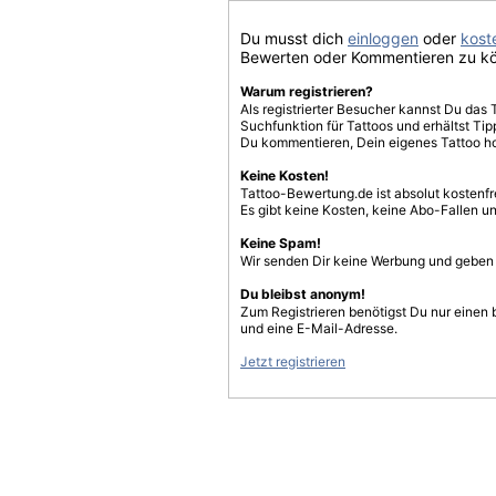
Du musst dich
einloggen
oder
koste
Bewerten oder Kommentieren zu k
Warum registrieren?
Als registrierter Besucher kannst Du das 
Suchfunktion für Tattoos und erhältst T
Du kommentieren, Dein eigenes Tattoo h
Keine Kosten!
Tattoo-Bewertung.de ist absolut kostenf
Es gibt keine Kosten, keine Abo-Fallen u
Keine Spam!
Wir senden Dir keine Werbung und geben D
Du bleibst anonym!
Zum Registrieren benötigst Du nur einen
und eine E-Mail-Adresse.
Jetzt registrieren