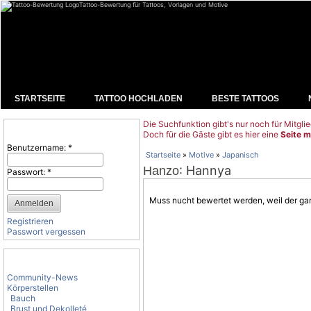
Tattoo-Bewertung für Tattoos, Vorlagen und Motive
STARTSEITE
TATTOO HOCHLADEN
BESTE TATTOOS
Die Suchfunktion gibt's nur noch für Mitglie
Benutzeranmeldung
Doch für die Gäste gibt es hier eine
Seite m
Benutzername:
*
Startseite
»
Motive
»
Japanisch
: Hannya
Hanzo
Passwort:
*
Muss nucht bewertet werden, weil der ganz
Registrieren
Passwort vergessen
Tattoo-Kategorien
Community-News
Körperstellen
Bauch
Brust und Dekolleté