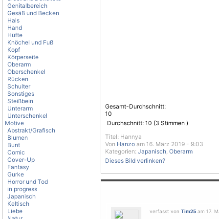
Genitalbereich
Gesäß und Becken
Hals
Hand
Hüfte
Knöchel und Fuß
Kopf
Körperseite
Oberarm
Oberschenkel
Rücken
Schulter
Sonstiges
Steißbein
Gesamt-Durchschnitt:
Unterarm
10
Unterschenkel
Motive
Durchschnitt:
10
(
3
Stimmen )
Abstrakt/Grafisch
Titel: Hannya
Blumen
Von
Hanzo
am 16. März 2019 - 9:03
Bunt
Kategorien:
Japanisch
,
Oberarm
Comic
Cover-Up
Dieses Bild verlinken?
Fantasy
Gurke
Horror und Tod
in progress
Japanisch
Keltisch
Liebe
verfasst von
Tim25
am 17. Mä
Natur