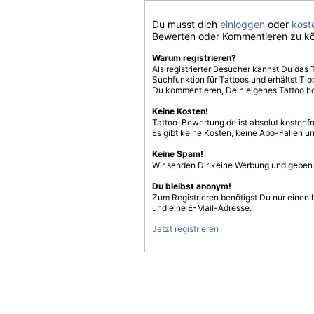
Du musst dich
einloggen
oder
koste
Bewerten oder Kommentieren zu k
Warum registrieren?
Als registrierter Besucher kannst Du das 
Suchfunktion für Tattoos und erhältst T
Du kommentieren, Dein eigenes Tattoo h
Keine Kosten!
Tattoo-Bewertung.de ist absolut kostenf
Es gibt keine Kosten, keine Abo-Fallen u
Keine Spam!
Wir senden Dir keine Werbung und geben D
Du bleibst anonym!
Zum Registrieren benötigst Du nur einen
und eine E-Mail-Adresse.
Jetzt registrieren