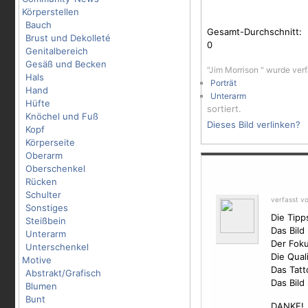
Körperstellen
Bauch
Gesamt-Durchschnitt:
Brust und Dekolleté
0
Genitalbereich
Gesäß und Becken
"Jim Morrison " wurde ver
Hals
Porträt
Hand
Unterarm
Hüfte
sortiert.
Knöchel und Fuß
Dieses Bild verlinken?
Kopf
Körperseite
Oberarm
Oberschenkel
Rücken
Schulter
verfasst v
Sonstiges
Die Tipp
Steißbein
Das Bild
Unterarm
Der Foku
Unterschenkel
Die Qual
Motive
Das Tatt
Abstrakt/Grafisch
Das Bild
Blumen
Bunt
DANKE!