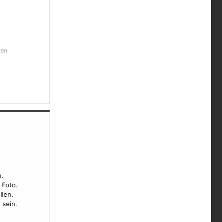
ien
.
 Foto.
llen.
 sein.