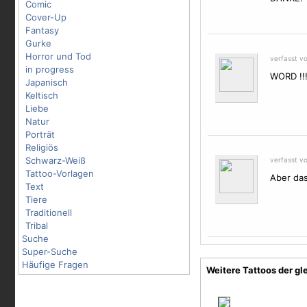
Comic
Cover-Up
Fantasy
Gurke
Horror und Tod
verfasst v
in progress
WORD !!
Japanisch
Keltisch
Liebe
Natur
Porträt
Religiös
Schwarz-Weiß
verfasst v
Tattoo-Vorlagen
Aber das
Text
Tiere
Traditionell
Tribal
Suche
Super-Suche
Häufige Fragen
Weitere Tattoos der gl