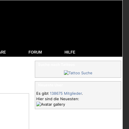
ARE
FORUM
HILFE
Suche nach Tattoos
Neueste User
Es gibt
138675 Mitglieder
.
Hier sind die Neuesten: