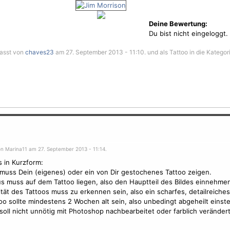
Deine Bewertung:
Du bist nicht eingeloggt.
fasst von
chaves23
am 27. September 2013 - 11:10. und als Tattoo in die Kategor
on Marina11 am 27. September 2013 - 11:14.
s in Kurzform:
 muss Dein (eigenes) oder ein von Dir gestochenes Tattoo zeigen.
s muss auf dem Tattoo liegen, also den Hauptteil des Bildes einnehmen
ität des Tattoos muss zu erkennen sein, also ein scharfes, detailreiches
oo sollte mindestens 2 Wochen alt sein, also unbedingt abgeheilt einste
 soll nicht unnötig mit Photoshop nachbearbeitet oder farblich verändert