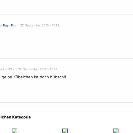
on
Rayn Er
am 27. September 2013 - 11:15.
!
on Lori83 am 27. September 2013 - 11:44.
 gelbe Kübelchen ist doch hübsch!!
eichen Kategorie