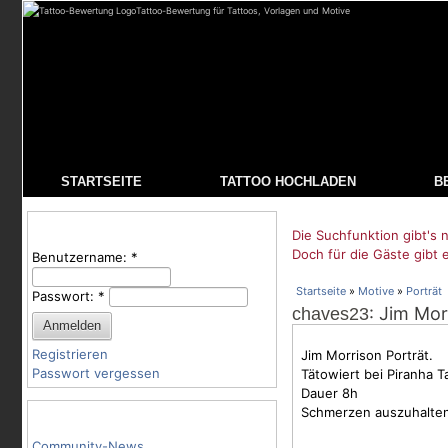
Tattoo-Bewertung für Tattoos, Vorlagen und Motive
STARTSEITE
TATTOO HOCHLADEN
B
Benutzeranmeldung
Die Suchfunktion gibt's n
Doch für die Gäste gibt 
Benutzername:
*
Startseite
»
Motive
»
Porträt
Passwort:
*
: Jim Mor
chaves23
Registrieren
Jim Morrison Porträt.
Passwort vergessen
Tätowiert bei Piranha T
Dauer 8h
Schmerzen auszuhalten
Tattoo-Kategorien
Community-News