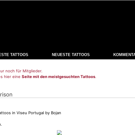
ESTE TATTOOS
NEUESTE TATTOOS
KOMMENT
ur noch für Mitglieder.
es hier eine
Seite mit den meistgesuchten Tattoos
.
rison
attoos in Viseu Portugal by Bojan
.