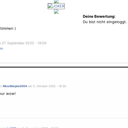
Deine Bewertung:
Du bist nicht eingeloggt.
timmen )
 27. September 2020 - 18:06
rm
on
MissMarple2404
am 5. Oktober 2020 - 18:32.
nur wow!