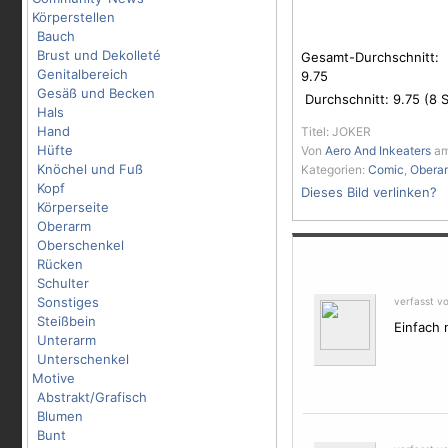
Körperstellen
Bauch
Brust und Dekolleté
Gesamt-Durchschnitt:
Genitalbereich
9.75
Gesäß und Becken
Durchschnitt:
9.75
(
8
S
Hals
Hand
Titel: JOKER
Hüfte
Von
Aero And Inkeaters
am
Knöchel und Fuß
Kategorien:
Comic
,
Obera
Kopf
Dieses Bild verlinken?
Körperseite
Oberarm
Oberschenkel
Rücken
Schulter
Sonstiges
verfasst v
Steißbein
Einfach 
Unterarm
Unterschenkel
Motive
Abstrakt/Grafisch
Blumen
Bunt