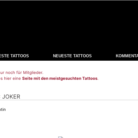
ESTE TATTOOS
NEUESTE TATTOOS
KOMMENT
ur noch für Mitglieder.
es hier eine
Seite mit den meistgesuchten Tattoos
.
: JOKER
tin