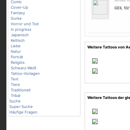
verfasst v
Comic
Cover-Up
GEIL 10/
Fantasy
Gurke
Horror und Tod
in progress
Japanisch
Keltisch
Liebe
Weitere Tattoos von A
Natur
Porträt
Religiös
Schwarz-Weiß
Tattoo-Vorlagen
Text
Tiere
Traditionell
Tribal
Weitere Tattoos der gl
Suche
Super-Suche
Häufige Fragen