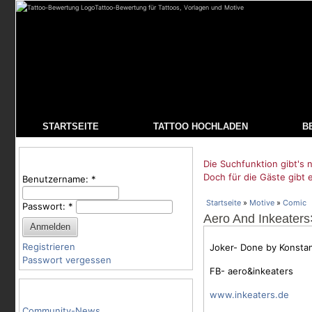
Tattoo-Bewertung für Tattoos, Vorlagen und Motive
STARTSEITE
TATTOO HOCHLADEN
B
Benutzeranmeldung
Die Suchfunktion gibt's n
Doch für die Gäste gibt 
Benutzername:
*
Startseite
»
Motive
»
Comic
Passwort:
*
Aero And Inkeaters
Registrieren
Joker- Done by Konstan
Passwort vergessen
FB- aero&inkeaters
Tattoo-Kategorien
www.inkeaters.de
Community-News