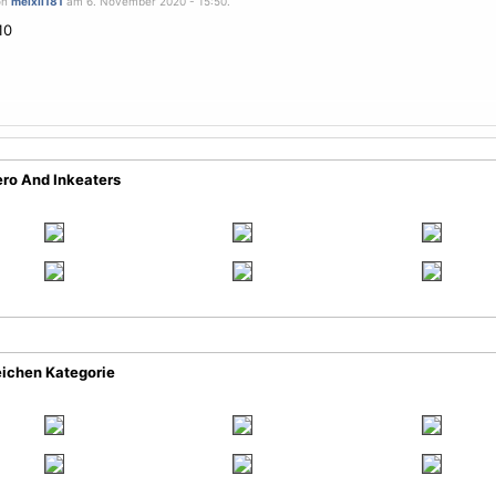
on
meixii181
am 6. November 2020 - 15:50.
10
ero And Inkeaters
eichen Kategorie