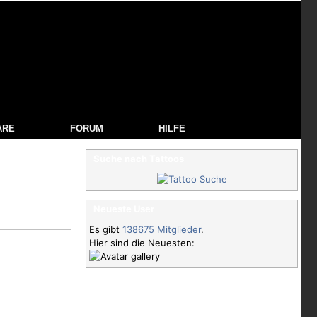
ARE
FORUM
HILFE
Suche nach Tattoos
Neueste User
Es gibt
138675 Mitglieder
.
Hier sind die Neuesten: