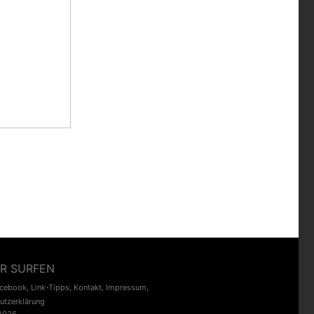
R SURFEN
acebook
,
Link-Tipps
,
Kontakt
,
Impressum
,
utzerklärung