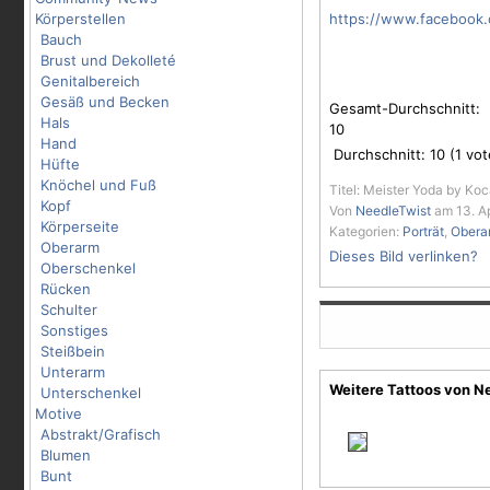
Körperstellen
https://www.facebook.
Bauch
Brust und Dekolleté
Genitalbereich
Gesäß und Becken
Gesamt-Durchschnitt:
Hals
10
Hand
Durchschnitt:
10
(
1
vot
Hüfte
Knöchel und Fuß
Titel: Meister Yoda by Ko
Kopf
Von
NeedleTwist
am 13. Ap
Körperseite
Kategorien:
Porträt
,
Obera
Oberarm
Dieses Bild verlinken?
Oberschenkel
Rücken
Schulter
Sonstiges
Steißbein
Unterarm
Weitere Tattoos von N
Unterschenkel
Motive
Abstrakt/Grafisch
Blumen
Bunt