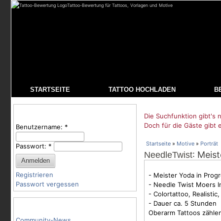
Tattoo-Bewertung für Tattoos, Vorlagen und Motive
STARTSEITE
TATTOO HOCHLADEN
B
Benutzeranmeldung
Die Suchfunktion gibt's n
Doch für die Gäste gibt 
Benutzername:
*
Startseite
»
Motive
»
Porträt
Passwort:
*
: Meis
NeedleTwist
Registrieren
- Meister Yoda in Prog
Passwort vergessen
- Needle Twist Moers I
- Colortattoo, Realistic,
- Dauer ca. 5 Stunden
Tattoo-Kategorien
Oberarm Tattoos zähle
Community-News