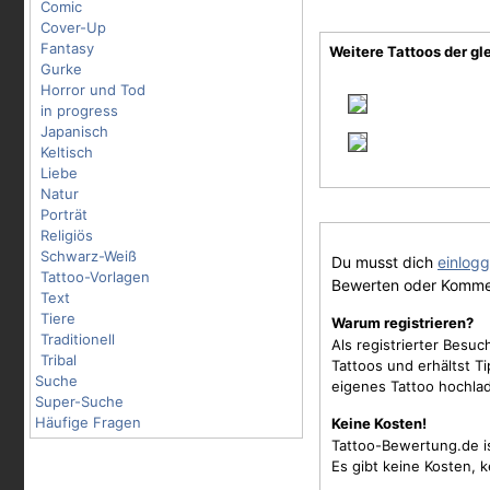
Comic
Cover-Up
Fantasy
Weitere Tattoos der gl
Gurke
Horror und Tod
in progress
Japanisch
Keltisch
Liebe
Natur
Porträt
Religiös
Schwarz-Weiß
Du musst dich
einlog
Tattoo-Vorlagen
Bewerten oder Komme
Text
Tiere
Warum registrieren?
Traditionell
Als registrierter Besu
Tribal
Tattoos und erhältst 
Suche
eigenes Tattoo hochla
Super-Suche
Häufige Fragen
Keine Kosten!
Tattoo-Bewertung.de i
Es gibt keine Kosten, 