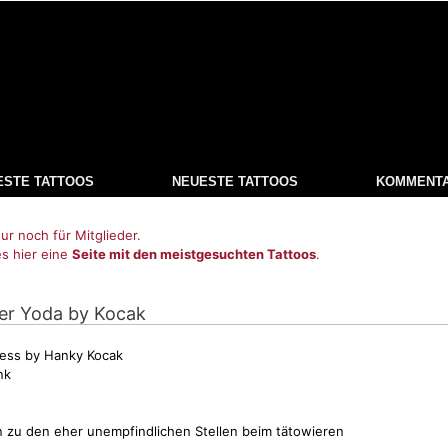
ESTE TATTOOS
NEUESTE TATTOOS
KOMMENT
ur noch für Mitglieder.
es hier eine
Seite mit den meistgesuchten Tattoos
.
ter Yoda by Kocak
ress by Hanky Kocak
nk
n zu den eher unempfindlichen Stellen beim
tätowieren