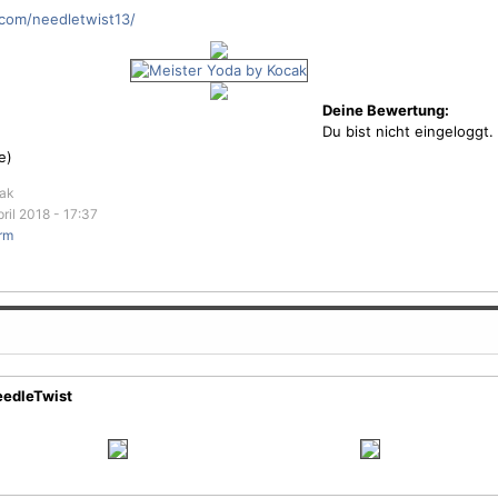
com/needletwist13/
Deine Bewertung:
Du bist nicht eingeloggt.
e)
cak
ril 2018 - 17:37
rm
eedleTwist