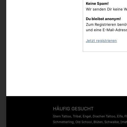
Keine Spam!
Wir senden Dir keine W
Du bleibst anonym!
Zum Registrieren benö
und eine E-Mail-Adres
Jetzt registrieren
HÄUFIG GESUCHT
Stern Tattoo
,
Tribal
,
Engel
,
Drachen Tattoo
,
Elfe
,
F
Schmetterling
,
Old School
,
Blüten
,
Schwalbe
,
[meh