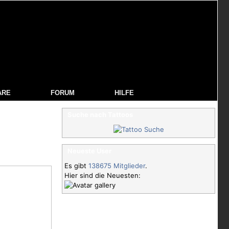
ARE
FORUM
HILFE
Suche nach Tattoos
Neueste User
Es gibt
138675 Mitglieder
.
Hier sind die Neuesten: