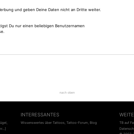
erbung und geben Deine Daten nicht an Dritte weiter.
tigst Du nur einen beliebigen Benutzernamen
se.
nach oben
INTERESSANTES
WEITE
lügel
,
Wissenswertes über Tattoos
,
Tattoo-Forum
,
Blog
TB auf F
r...]
Datensch