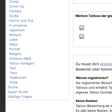
Comic
Cover-Up
Fantasy
Gurke
Weitere Tattoos der gl
Horror und Tod
in progress
Japanisch
Keltisch
Liebe
Natur
Porträt
Religiös
Schwarz-Weiß
Tattoo-Vorlagen
Du musst dich
einlog
Text
Bewerten oder Komme
Tiere
Traditionell
Warum registrieren?
Tribal
Als registrierter Besu
Suche
Tattoos und erhältst 
Super-Suche
eigenes Tattoo hochla
Häufige Fragen
Keine Kosten!
Tattoo-Bewertung.de i
Es gibt keine Kosten, 