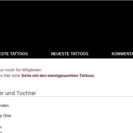
ESTE TATTOOS
NEUESTE TATTOOS
KOMMENT
ur noch für Mitglieder.
es hier eine
Seite mit den meistgesuchten Tattoos
.
er und Tochter
unden
ry One
e
de