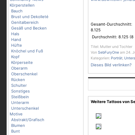
Körperstellen
Bauch
Brust und Dekolleté
Genitalbereich
Gesamt-Durchschnitt:
Gesäß und Becken
8.125
Hals
Durchschnitt:
8.125
(
8
Hand
Hüfte
Titel: Mutter und Tochter
Knöchel und Fuß
Von
SebFuryOne
am 24. J
Kopf
Kategorien:
Porträt
,
Unter
Körperseite
Dieses Bild verlinken?
Oberarm
Oberschenkel
Rücken
Schulter
Sonstiges
Steißbein
Weitere Tattoos von 
Unterarm
Unterschenkel
Motive
Abstrakt/Grafisch
Blumen
Bunt