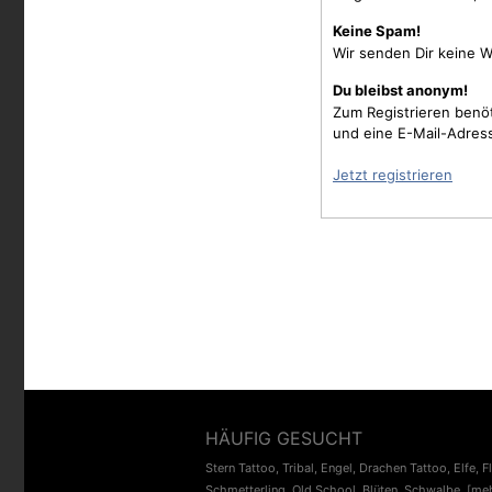
Keine Spam!
Wir senden Dir keine W
Du bleibst anonym!
Zum Registrieren benö
und eine E-Mail-Adres
Jetzt registrieren
HÄUFIG GESUCHT
Stern Tattoo
,
Tribal
,
Engel
,
Drachen Tattoo
,
Elfe
,
F
Schmetterling
,
Old School
,
Blüten
,
Schwalbe
,
[meh