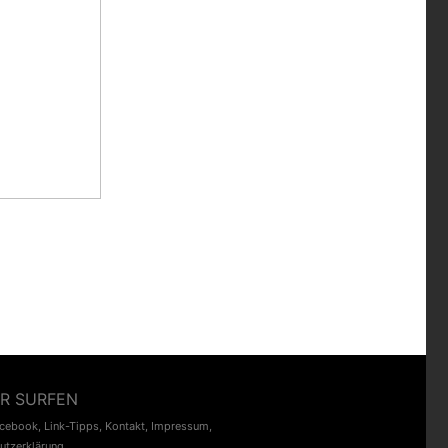
R SURFEN
acebook
,
Link-Tipps
,
Kontakt
,
Impressum
,
utzerklärung