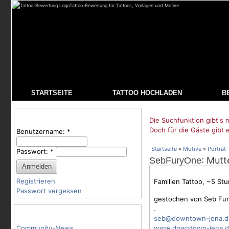
Tattoo-Bewertung für Tattoos, Vorlagen und Motive
STARTSEITE
TATTOO HOCHLADEN
B
Benutzeranmeldung
Die Suchfunktion gibt's n
Doch für die Gäste gibt 
Benutzername:
*
Startseite
»
Motive
»
Porträt
Passwort:
*
: Mutt
SebFuryOne
Registrieren
Familien Tattoo, ~5 St
Passwort vergessen
gestochen von Seb Fu
.
Tattoo-Kategorien
seb@downtown-jena.d
Community-News
www.downtown-jena.