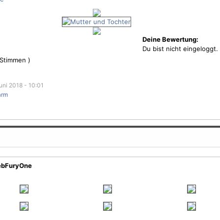
Deine Bewertung:
Du bist nicht eingeloggt.
Stimmen )
uni 2018 - 10:01
arm
SebFuryOne