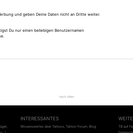
erbung und geben Deine Daten nicht an Dritte weiter.
tigst Du nur einen beliebigen Benutzernamen
se.
nach oben
INTERESSANTES
WEITE
lügel
,
Wissenswertes über Tattoos
,
Tattoo-Forum
,
Blog
TB auf F
r...]
Datensch