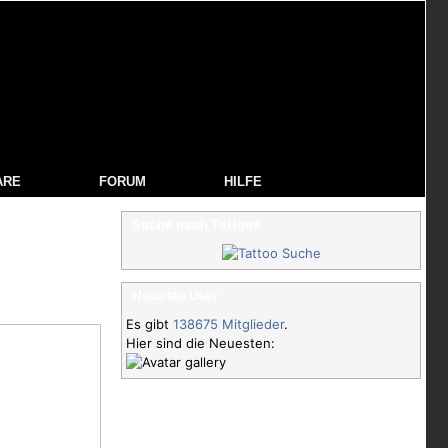
ARE
FORUM
HILFE
Suche nach Tattoos
Neueste User
Es gibt
138675 Mitglieder
.
Hier sind die Neuesten: