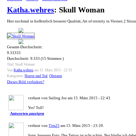
Katha.wehres
: Skull Woman
Hier nochmal in hoffentlich besserer Qualität, Art of eternity in Viersen 2 Sitzu
Gesamt-Durchschnitt:
9.33333
Durchschnitt:
9.333
(
15
Stimmen )
Titel: Skull Woman
Von
Katha.wehres
am 15. März 2015 - 22:35
Kategorien:
Horror und Tod
,
Oberarm
Dieses Bild verlinken?
verfasst von Sailing Joe am 15. März 2015 - 22:43.
Yes! Toll!
Antworten anzeigen
verfasst von
Tim25
am 15. März 2015 - 23:29.
Jupp, besseres Foto. Das Tattoo ist echt schön. Nur bleibe ich da