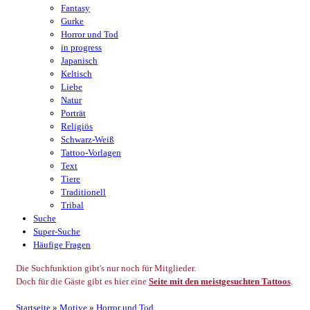
Fantasy
Gurke
Horror und Tod
in progress
Japanisch
Keltisch
Liebe
Natur
Porträt
Religiös
Schwarz-Weiß
Tattoo-Vorlagen
Text
Tiere
Traditionell
Tribal
Suche
Super-Suche
Häufige Fragen
Die Suchfunktion gibt's nur noch für Mitglieder.
Doch für die Gäste gibt es hier eine
Seite mit den meistgesuchten Tattoos
.
Startseite
»
Motive
»
Horror und Tod