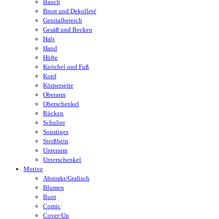
Bauch
Brust und Dekolleté
Genitalbereich
Gesäß und Becken
Hals
Hand
Hüfte
Knöchel und Fuß
Kopf
Körperseite
Oberarm
Oberschenkel
Rücken
Schulter
Sonstiges
Steißbein
Unterarm
Unterschenkel
Motive
Abstrakt/Grafisch
Blumen
Bunt
Comic
Cover-Up