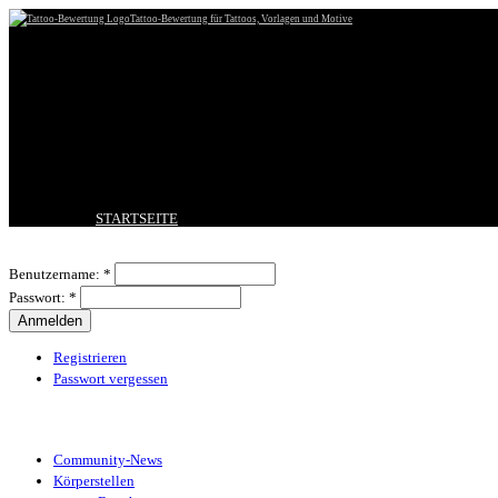
Tattoo-Bewertung für Tattoos, Vorlagen und Motive
STARTSEITE
TATTOO HOCHLADEN
Benutzeranmeldung
BESTE TATTOOS
Benutzername:
*
NEUESTE TATTOOS
Passwort:
*
KOMMENTARE
FORUM
HILFE
Registrieren
Passwort vergessen
Tattoo-Kategorien
Community-News
Körperstellen