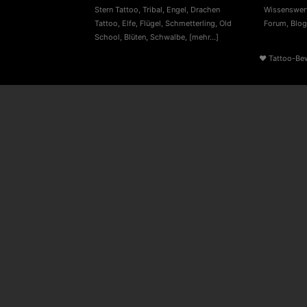
Stern Tattoo
,
Tribal
,
Engel
,
Drachen
Wissenswert
Tattoo
,
Elfe
,
Flügel
,
Schmetterling
,
Old
Forum
,
Blog
School
,
Blüten
,
Schwalbe
,
[mehr...]
♥
Tattoo-Be