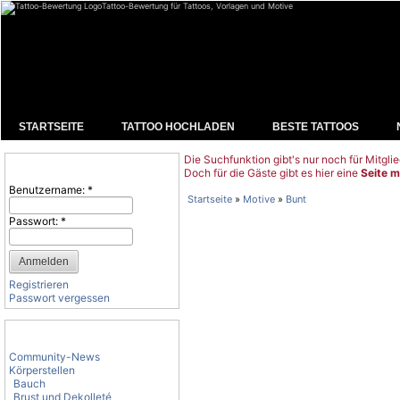
Tattoo-Bewertung für Tattoos, Vorlagen und Motive
STARTSEITE
TATTOO HOCHLADEN
BESTE TATTOOS
Die Suchfunktion gibt's nur noch für Mitglie
Benutzeranmeldung
Doch für die Gäste gibt es hier eine
Seite m
Benutzername:
*
Startseite
»
Motive
»
Bunt
Passwort:
*
Registrieren
Passwort vergessen
Tattoo-Kategorien
Community-News
Körperstellen
Bauch
Brust und Dekolleté