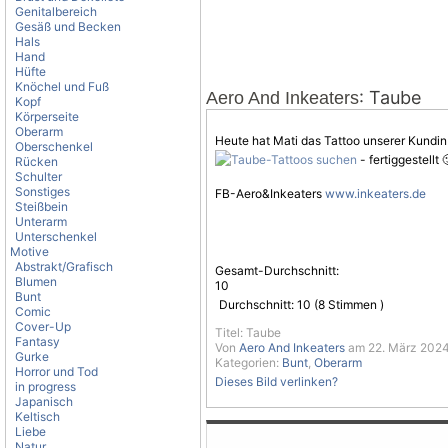
Genitalbereich
Gesäß und Becken
Hals
Hand
Hüfte
Knöchel und Fuß
: Taube
Aero And Inkeaters
Kopf
Körperseite
Oberarm
Heute hat Mati das Tattoo unserer Kundin 
Oberschenkel
- fertiggestellt 
Rücken
Schulter
Sonstiges
FB-Aero&Inkeaters
www.inkeaters.de
Steißbein
Unterarm
Unterschenkel
Motive
Abstrakt/Grafisch
Gesamt-Durchschnitt:
Blumen
10
Bunt
Durchschnitt:
10
(
8
Stimmen )
Comic
Cover-Up
Titel: Taube
Fantasy
Von
Aero And Inkeaters
am 22. März 2024
Gurke
Kategorien:
Bunt
,
Oberarm
Horror und Tod
Dieses Bild verlinken?
in progress
Japanisch
Keltisch
Liebe
Natur