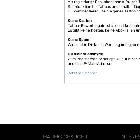
Als registrierter Besucher kannst Du das 
Suchfunktion für Tattoos und erhältst T
Du kommentieren, Dein eigenes Tattoo h
Keine Kosten!
Tattoo-Bewertung.de ist absolut kostenf
Es gibt keine Kosten, keine Abo-Fallen u
Keine Spam!
Wir senden Dir keine Werbung und geben D
Du bleibst anonym!
Zum Registrieren benötigst Du nur einen
und eine E-Mail-Adresse.
Jetzt registrieren
HÄUFIG GESUCHT
INTERE