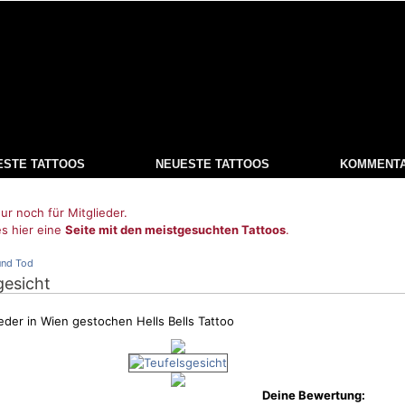
ESTE TATTOOS
NEUESTE TATTOOS
KOMMENT
ur noch für Mitglieder.
es hier eine
Seite mit den meistgesuchten Tattoos
.
und Tod
gesicht
eder in Wien gestochen Hells Bells Tattoo
Deine Bewertung: