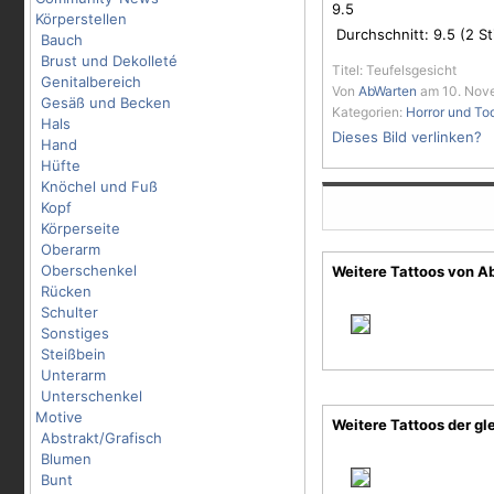
9.5
Körperstellen
Durchschnitt:
9.5
(
2
St
Bauch
Brust und Dekolleté
Titel: Teufelsgesicht
Genitalbereich
Von
AbWarten
am 10. Nove
Gesäß und Becken
Kategorien:
Horror und To
Hals
Dieses Bild verlinken?
Hand
Hüfte
Knöchel und Fuß
Kopf
Körperseite
Oberarm
Oberschenkel
Weitere Tattoos von A
Rücken
Schulter
Sonstiges
Steißbein
Unterarm
Unterschenkel
Motive
Weitere Tattoos der gl
Abstrakt/Grafisch
Blumen
Bunt