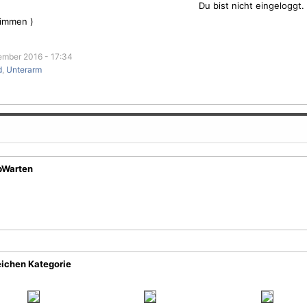
Du bist nicht eingeloggt.
immen )
mber 2016 - 17:34
d
,
Unterarm
bWarten
eichen Kategorie