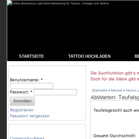
Tattoo-Bewertung für Tattoos, Vorlagen und Motive
STARTSEITE
TATTOO HOCHLADEN
B
Benutzeranmeldung
Die Suchfunktion gibt's n
Doch für die Gäste gibt 
Benutzername:
*
Startseite
»
Motive
»
Horror 
Passwort:
*
: Teufels
AbWarten
Registrieren
Teufelsgesicht auch wi
Passwort vergessen
Tattoo-Kategorien
Gesamt-Durchschnitt:
Community-News