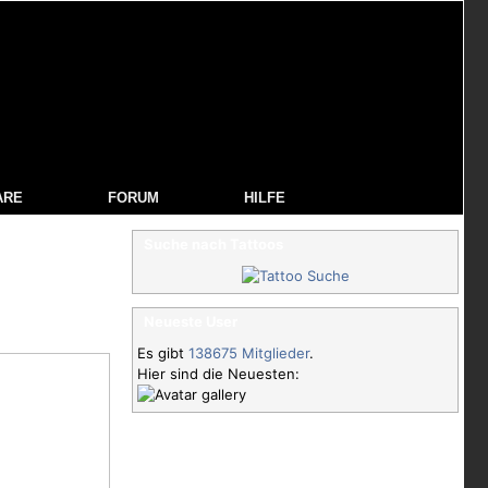
ARE
FORUM
HILFE
Suche nach Tattoos
Neueste User
Es gibt
138675 Mitglieder
.
Hier sind die Neuesten: