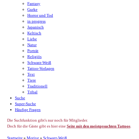
Fantasy
Gurke
Horror und Tod
in progress
Japanisch
Keltisch
Liebe
Natur
Porträt
Religiös
Schwarz-Weiß
Tattoo-Vorlagen
Text
Tiere
Traditionell
Tribal
Suche
Super-Suche
Häufige Fragen
Die Suchfunktion gibt's nur noch für Mitglieder.
Doch für die Gäste gibt es hier eine
Seite mit den meistgesuchten Tattoos
.
Startseite
»
Motive
»
Schwarz-Weiß