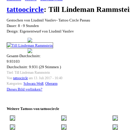
tattoocircle
: Till Lindeman Rammstei
Gestochen von Liudmil Vasilev- Tattoo Circle Passau
Dauer: 8 - 9 Stunden
Design: Eigenentwurf von Liudmil Vasilev
Gesamt-Durchschnitt:
9.93103
Durchschnitt:
9.931
(
29
Stimmen )
Titel: Till Lindeman Rammstein
Von
tattoocircle
am 13. Juli 2017 - 16:40
Kategorien:
Schwarz-Weiß
,
Oberarm
Dieses Bild verlinken?
Weitere Tattoos von tattoocircle