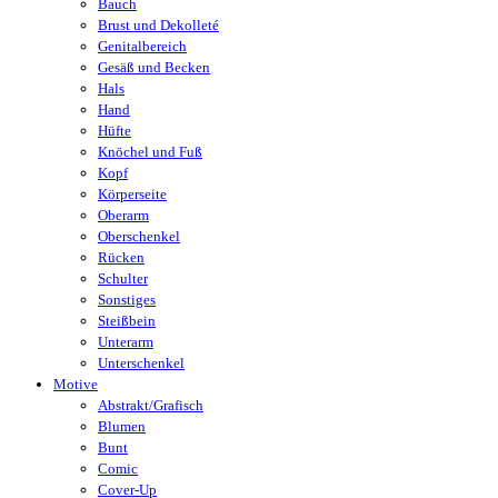
Bauch
Brust und Dekolleté
Genitalbereich
Gesäß und Becken
Hals
Hand
Hüfte
Knöchel und Fuß
Kopf
Körperseite
Oberarm
Oberschenkel
Rücken
Schulter
Sonstiges
Steißbein
Unterarm
Unterschenkel
Motive
Abstrakt/Grafisch
Blumen
Bunt
Comic
Cover-Up