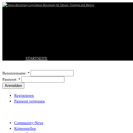
Tattoo-Bewertung für Tattoos, Vorlagen und Motive
STARTSEITE
TATTOO HOCHLADEN
Benutzeranmeldung
BESTE TATTOOS
Benutzername:
*
NEUESTE TATTOOS
Passwort:
*
KOMMENTARE
FORUM
HILFE
Registrieren
Passwort vergessen
Tattoo-Kategorien
Community-News
Körperstellen