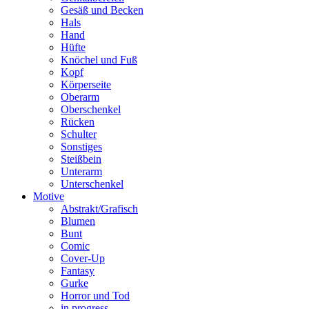
Gesäß und Becken
Hals
Hand
Hüfte
Knöchel und Fuß
Kopf
Körperseite
Oberarm
Oberschenkel
Rücken
Schulter
Sonstiges
Steißbein
Unterarm
Unterschenkel
Motive
Abstrakt/Grafisch
Blumen
Bunt
Comic
Cover-Up
Fantasy
Gurke
Horror und Tod
in progress