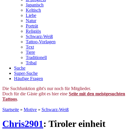
Japanisch
Keltisch
Liebe
Natur
Porträt
Religiös
Schwarz-Weiß
Tattoo-Vorlagen
Text
Tiere
Traditionell
Tribal
Suche
Super-Suche
Häufige Fragen
Die Suchfunktion gibt's nur noch für Mitglieder.
Doch für die Gäste gibt es hier eine
Seite mit den meistgesuchten
Tattoos
.
Startseite
»
Motive
»
Schwarz-Weiß
Chris2901
: Tiroler einheit