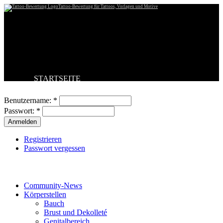
Tattoo-Bewertung für Tattoos, Vorlagen und Motive
STARTSEITE
Benutzeranmeldung
TATTOO HOCHLADEN
BESTE TATTOOS
Benutzername:
*
NEUESTE TATTOOS
Passwort:
*
KOMMENTARE
FORUM
HILFE
Registrieren
Passwort vergessen
Tattoo-Kategorien
Community-News
Körperstellen
Bauch
Brust und Dekolleté
Genitalbereich