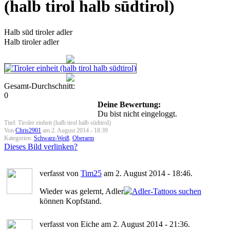
(halb tirol halb sūdtirol)
Halb sūd tiroler adler
Halb tiroler adler
Gesamt-Durchschnitt:
0
Deine Bewertung:
Du bist nicht eingeloggt.
Titel: Tiroler einheit (halb tirol halb sūdtirol)
Von
Chris2901
am 2. August 2014 - 18:39
Kategorien:
Schwarz-Weiß
,
Oberarm
Dieses Bild verlinken?
verfasst von
Tim25
am 2. August 2014 - 18:46.
Wieder was gelernt, Adler
können Kopfstand.
verfasst von Eiche am 2. August 2014 - 21:36.