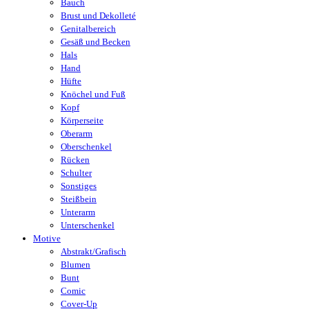
Bauch
Brust und Dekolleté
Genitalbereich
Gesäß und Becken
Hals
Hand
Hüfte
Knöchel und Fuß
Kopf
Körperseite
Oberarm
Oberschenkel
Rücken
Schulter
Sonstiges
Steißbein
Unterarm
Unterschenkel
Motive
Abstrakt/Grafisch
Blumen
Bunt
Comic
Cover-Up