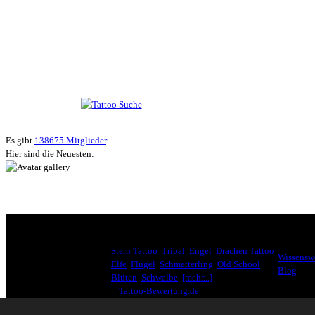
Suche nach Tattoos
Neueste User
Es gibt
138675 Mitglieder
.
Hier sind die Neuesten:
HÄUFIG GESUCHT
INTERE
Stern Tattoo
,
Tribal
,
Engel
,
Drachen Tattoo
,
Wissenswe
Elfe
,
Flügel
,
Schmetterling
,
Old School
,
Blog
Blüten
,
Schwalbe
,
[mehr...]
♥
Tattoo-Bewertung.de
liebt dich! Wirklich. ♥