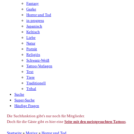
Fantasy
Gurke
Horror und Tod
in progress
Japanisch
Keltisch
Liebe
Natur
Porträt
Religiös
Schwarz-Weiß
Tattoo-Vorlagen
Text
Tiere
Traditionell
Tribal
Suche
Super-Suche
Häufige Fragen
Die Suchfunktion gibt's nur noch für Mitglieder.
Doch für die Gäste gibt es hier eine
Seite mit den meistgesuchten Tattoos
.
Startseite
»
Motive
»
Horror und Tod