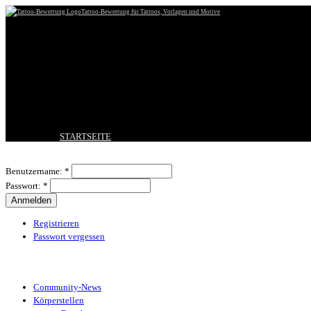
Tattoo-Bewertung für Tattoos, Vorlagen und Motive
STARTSEITE
TATTOO HOCHLADEN
Benutzeranmeldung
BESTE TATTOOS
Benutzername:
*
NEUESTE TATTOOS
Passwort:
*
KOMMENTARE
FORUM
HILFE
Registrieren
Passwort vergessen
Tattoo-Kategorien
Community-News
Körperstellen