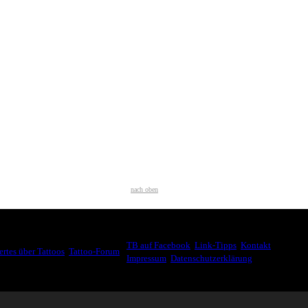
nach oben
WEITER SURFEN
SSANTES
TB auf Facebook
,
Link-Tipps
,
Kontakt
,
rtes über Tattoos
,
Tattoo-Forum
,
Impressum
,
Datenschutzerklärung
© 2007-2026.