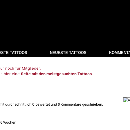
ESTE TATTOOS
NEUESTE TATTOOS
KOMMENT
ur noch für Mitglieder.
es hier eine
Seite mit den meistgesuchten Tattoos
.
mit durchschnittlich 0 bewertet und 6 Kommentare geschrieben.
e 6 Wochen