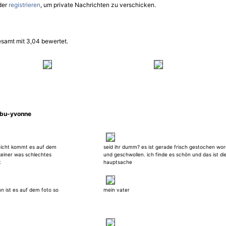
der
registrieren
, um private Nachrichten zu verschicken.
esamt mit 3,04 bewertet.
abu-yvonne
lleicht kommt es auf dem
seid ihr dumm? es ist gerade frisch gestochen wo
 keiner was schlechtes
und geschwollen. ich finde es schön und das ist di
t
hauptsache
nn ist es auf dem foto so
mein vater