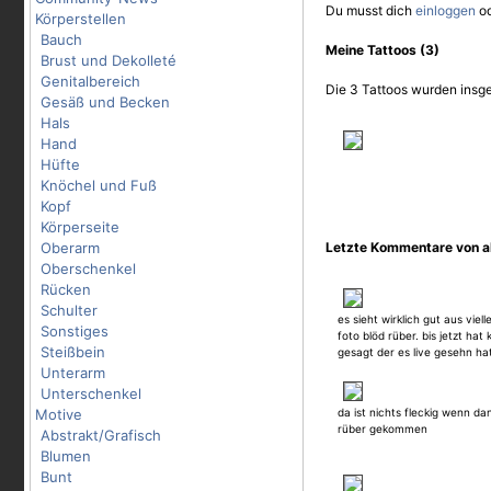
Du musst dich
einloggen
o
Körperstellen
Bauch
Meine Tattoos (3)
Brust und Dekolleté
Genitalbereich
Die 3 Tattoos wurden insg
Gesäß und Becken
Hals
Hand
Hüfte
Knöchel und Fuß
Kopf
Körperseite
Oberarm
Letzte Kommentare von 
Oberschenkel
Rücken
Schulter
es sieht wirklich gut aus vie
Sonstiges
foto blöd rüber. bis jetzt hat
Steißbein
gesagt der es live gesehn ha
Unterarm
Unterschenkel
Motive
da ist nichts fleckig wenn da
rüber gekommen
Abstrakt/Grafisch
Blumen
Bunt