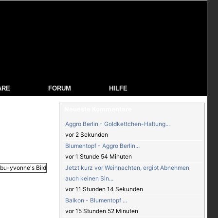
ARE
FORUM
HILFE
Neueste Kommentare
Aggro Berlin - Goldkettchen-Haltung...
vor 2 Sekunden
Blumentopf - Aggro Berlin...
vor 1 Stunde 54 Minuten
Jetzt kurz vor Weihnachten, ergibt Abnehmen
auch keinen Sin...
vor 11 Stunden 14 Sekunden
Balkon - Blumentopf ...
vor 15 Stunden 52 Minuten