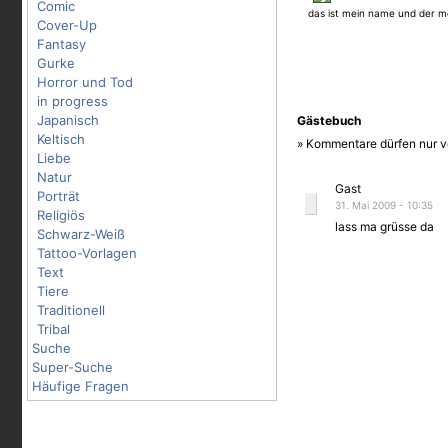
Comic
das ist mein name und der m
Cover-Up
Fantasy
Gurke
Horror und Tod
in progress
Japanisch
Gästebuch
Keltisch
» Kommentare dürfen nur v
Liebe
Natur
Gast
Porträt
31. Mai 2009 - 10:35
Religiös
lass ma grüsse da
Schwarz-Weiß
Tattoo-Vorlagen
Text
Tiere
Traditionell
Tribal
Suche
Super-Suche
Häufige Fragen