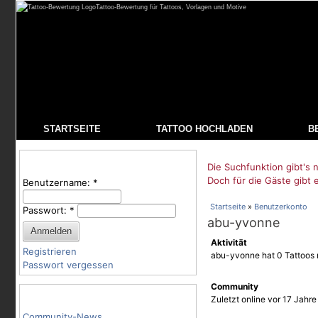
Tattoo-Bewertung für Tattoos, Vorlagen und Motive
STARTSEITE
TATTOO HOCHLADEN
B
Benutzeranmeldung
Die Suchfunktion gibt's n
Doch für die Gäste gibt 
Benutzername:
*
Startseite
»
Benutzerkonto
Passwort:
*
abu-yvonne
Aktivität
Registrieren
abu-yvonne hat 0 Tattoos 
Passwort vergessen
Community
Tattoo-Kategorien
Zuletzt online vor 17 Jahr
Community-News