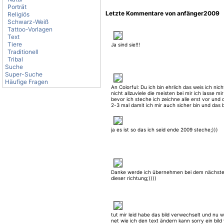
Porträt
Letzte Kommentare von anfänger2009
Religiös
Schwarz-Weiß
Tattoo-Vorlagen
Text
Tiere
Ja sind sie!!!
Traditionell
Tribal
Suche
Super-Suche
Häufige Fragen
An Colorful: Du ich bin ehrlich das weis ich nich
nicht allzuviele die meisten bei mir ich lasse mir
bevor ich steche ich zeichne alle erst vor und 
2-3 mal damit ich mir auch sicher bin und das b
kennenlerne ich bereite mich auf ein motiv ca
vor....
ja es ist so das ich seid ende 2009 steche;)))
Danke werde ich übernehmen bei dem nächste
dieser richtung;))))
tut mir leid habe das bild verwechselt und nu w
net wie ich den text ändern kann sorry ein bild