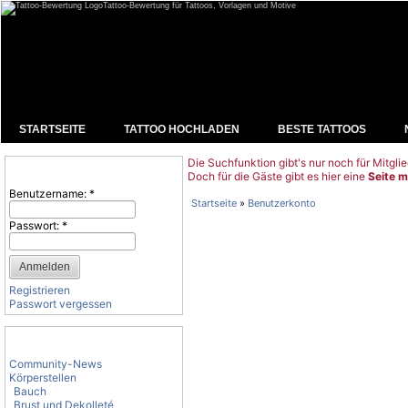
Tattoo-Bewertung für Tattoos, Vorlagen und Motive
STARTSEITE
TATTOO HOCHLADEN
BESTE TATTOOS
Die Suchfunktion gibt's nur noch für Mitglie
Benutzeranmeldung
Doch für die Gäste gibt es hier eine
Seite m
Benutzername:
*
Startseite
»
Benutzerkonto
Passwort:
*
Registrieren
Passwort vergessen
Tattoo-Kategorien
Community-News
Körperstellen
Bauch
Brust und Dekolleté