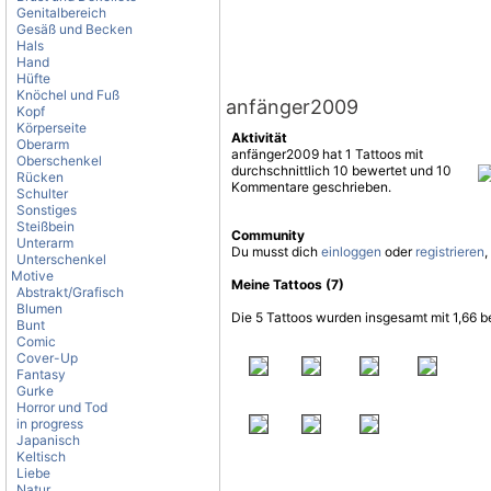
Genitalbereich
Gesäß und Becken
Hals
Hand
Hüfte
Knöchel und Fuß
anfänger2009
Kopf
Körperseite
Aktivität
Oberarm
anfänger2009 hat 1 Tattoos mit
Oberschenkel
durchschnittlich 10 bewertet und 10
Rücken
Kommentare geschrieben.
Schulter
Sonstiges
Steißbein
Community
Unterarm
Du musst dich
einloggen
oder
registrieren
,
Unterschenkel
Motive
Meine Tattoos (7)
Abstrakt/Grafisch
Blumen
Die 5 Tattoos wurden insgesamt mit 1,66 b
Bunt
Comic
Cover-Up
Fantasy
Gurke
Horror und Tod
in progress
Japanisch
Keltisch
Liebe
Natur