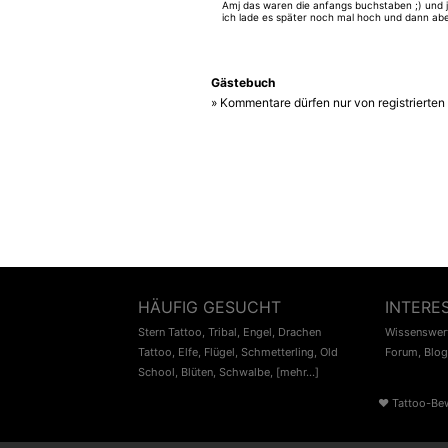
Amj das waren die anfangs buchstaben ;) und j
ich lade es später noch mal hoch und dann ab
schärfer ;))))
Gästebuch
» Kommentare dürfen nur von registrierte
HÄUFIG GESUCHT
INTERE
Stern Tattoo
,
Tribal
,
Engel
,
Drachen
Wissenswert
Tattoo
,
Elfe
,
Flügel
,
Schmetterling
,
Old
Forum
,
Blog
School
,
Blüten
,
Schwalbe
,
[mehr...]
♥
Tattoo-Be