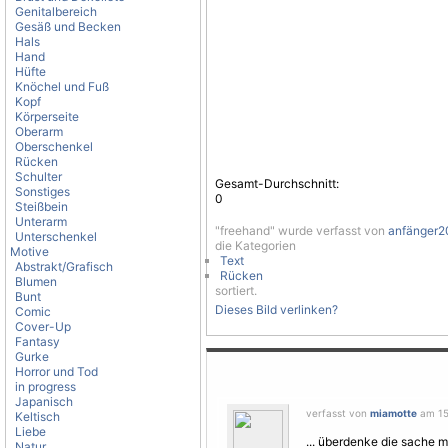
Genitalbereich
Gesäß und Becken
Hals
Hand
Hüfte
Knöchel und Fuß
Kopf
Körperseite
Oberarm
Oberschenkel
Rücken
Schulter
Gesamt-Durchschnitt:
Sonstiges
0
Steißbein
Unterarm
"freehand" wurde verfasst von
anfänger2
Unterschenkel
die Kategorien
Motive
Text
Abstrakt/Grafisch
Rücken
Blumen
sortiert.
Bunt
Dieses Bild verlinken?
Comic
Cover-Up
Fantasy
Gurke
Horror und Tod
in progress
Japanisch
verfasst von
miamotte
am 15
Keltisch
Liebe
... überdenke die sache m
Natur