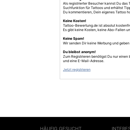
Als registrierter Besucher kannst Du das 
Suchfunktion für Tattoos und erhältst T
Du kommentieren, Dein eigenes Tattoo h
Keine Kosten!
Tattoo-Bewertung.de ist absolut kostenf
Es gibt keine Kosten, keine Abo-Fallen u
Keine Spam!
Wir senden Dir keine Werbung und geben D
Du bleibst anonym!
Zum Registrieren benötigst Du nur einen
und eine E-Mail-Adresse.
Jetzt registrieren
HÄUFIG GESUCHT
INTERE