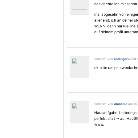
das dachte ich mir schon
mal abgesehn von einigen
aller erst: ich an deiner
WENN, dann nur kleiiine s
auf deinem profil untera
verfasst von
anfänger2009
a
ok bitte um pn zwecks he
verfasst von
Amnesie
am 15.
Hausaufgabe: Letterings 
perfekt sitzt -> auf Haut!
www.