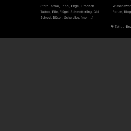
Stern Tattoo
,
Tribal
,
Engel
,
Drachen
Wissenswert
Tattoo
,
Elfe
,
Flügel
,
Schmetterling
,
Old
Forum
,
Blog
School
,
Blüten
,
Schwalbe
,
[mehr...]
♥
Tattoo-Be