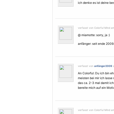
ich denke es ist deine bes
verfasst von Colorful Mind a
@ miamotte: sorry, ja :)
anfänger: seit ende 2009
verfasst von
anfänger2009
a
An Colorful: Du ich bin eh
meisten bei mir ich lasse 
das ca. 2-3 mal damit ich
bereite mich auf ein
Moti
verfasst von Colorful Mind a