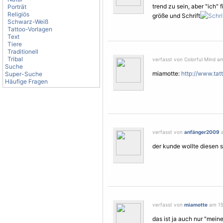
trend zu sein, aber "ich"
Porträt
Religiös
größe und Schrift
Schwarz-Weiß
Tattoo-Vorlagen
Text
Tiere
Traditionell
Tribal
verfasst von Colorful Mind a
Suche
miamotte:
http://www.tat
Super-Suche
Häufige Fragen
verfasst von
anfänger2009
a
der kunde wollte diesen s
verfasst von
miamotte
am 15
das ist ja auch nur "mein