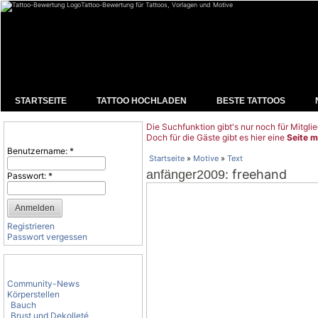
Tattoo-Bewertung für Tattoos, Vorlagen und Motive
STARTSEITE
TATTOO HOCHLADEN
BESTE TATTOOS
Die Suchfunktion gibt's nur noch für Mitglie
Benutzeranmeldung
Doch für die Gäste gibt es hier eine
Seite m
Benutzername:
*
Startseite
»
Motive
»
Text
: freehand
anfänger2009
Passwort:
*
Registrieren
Passwort vergessen
Tattoo-Kategorien
Community-News
Körperstellen
Bauch
Brust und Dekolleté