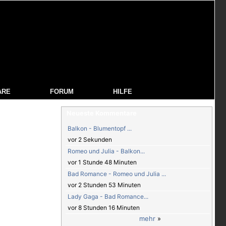
ARE
FORUM
HILFE
Neueste Kommentare
Balkon - Blumentopf ...
vor 2 Sekunden
Romeo und Julia - Balkon...
vor 1 Stunde 48 Minuten
Bad Romance - Romeo und Julia ...
vor 2 Stunden 53 Minuten
Lady Gaga - Bad Romance...
vor 8 Stunden 16 Minuten
mehr
»