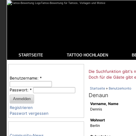
Tattoo-Bewertung für Tattoos, Vorlagen und Motive
STARTSEITE
TATTOO HOCHLADEN
B
Benutzeranmeldung
Die Suchfunktion gibt's n
Doch für die Gäste gibt 
Benutzername:
*
Startseite
»
Benutzerkonto
Passwort:
*
Denaun
Vorname, Name
Registrieren
Dennis
Passwort vergessen
Wohnort
Tattoo-Kategorien
Berlin
Community-News