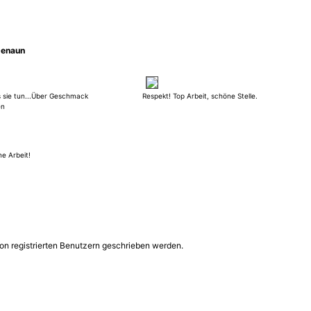
Denaun
s sie tun...Über Geschmack
Respekt! Top Arbeit, schöne Stelle.
en
ne Arbeit!
on registrierten Benutzern geschrieben werden.