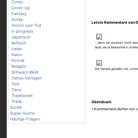
Comic
Cover-Up
Fantasy
Gurke
Letzte Kommentare von 
Horror und Tod
in progress
Japanisch
Keltisch
...denn sie wussten nicht wa
lässt sie ja bekanntlich streit
Liebe
Natur
Porträt
Religiös
Die Details gefallen mir, schö
Schwarz-Weiß
Tattoo-Vorlagen
Text
Tiere
Traditionell
Tribal
Gästebuch
Suche
» Kommentare dürfen nur v
Super-Suche
Häufige Fragen