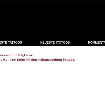
ESTE TATTOOS
NEUESTE TATTOOS
KOMMENT
ur noch für Mitglieder.
es hier eine
Seite mit den meistgesuchten Tattoos
.