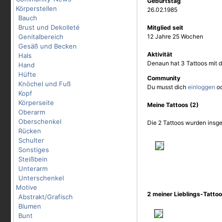
Geburtstag
Körperstellen
26.02.1985
Bauch
Brust und Dekolleté
Mitglied seit
Genitalbereich
12 Jahre 25 Wochen
Gesäß und Becken
Aktivität
Hals
Denaun hat 3 Tattoos mit 
Hand
Hüfte
Community
Knöchel und Fuß
Du musst dich
einloggen
o
Kopf
Körperseite
Meine Tattoos (2)
Oberarm
Oberschenkel
Die 2 Tattoos wurden insge
Rücken
Schulter
Sonstiges
Steißbein
Unterarm
Unterschenkel
Motive
2 meiner Lieblings-Tatto
Abstrakt/Grafisch
Blumen
Bunt