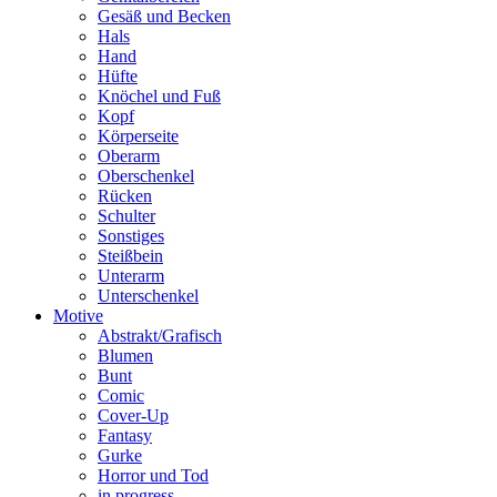
Gesäß und Becken
Hals
Hand
Hüfte
Knöchel und Fuß
Kopf
Körperseite
Oberarm
Oberschenkel
Rücken
Schulter
Sonstiges
Steißbein
Unterarm
Unterschenkel
Motive
Abstrakt/Grafisch
Blumen
Bunt
Comic
Cover-Up
Fantasy
Gurke
Horror und Tod
in progress