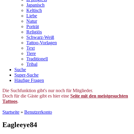
Japanisch
Keltisch
Liebe
Natur
Porträt
Religiös
Schwarz-Weiß
Tattoo-Vorlagen
Text
Tiere
Traditionell
Tribal
Suche
Super-Suche
Häufige Fragen
Die Suchfunktion gibt's nur noch für Mitglieder.
Doch für die Gäste gibt es hier eine
Seite mit den meistgesuchten
Tattoos
.
Startseite
»
Benutzerkonto
Eagleeye84