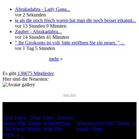
Abrakadabra - Lady Gaga...
vor 2 Sekunden
ja als die noch frisch waren hat man die noch besser erkannt...
vor 13 Stunden 9 Minuten
Zauber - Abrakadabra...
vor 14 Stunden 41 Minuten
" Ihr Girokonto ist voll, bitte eröffnen Sie ein neues. " ...
vor 1 Tag 5 Stunden
mehr
»
Neueste User
Es gibt
138675 Mitglieder
.
Hier sind die Neuesten:
nach oben
HÄUFIG GESUCHT
Stern Tattoo
,
Tribal
,
Engel
,
Drachen
INTERESSANTES
Tattoo
,
Elfe
,
Flügel
,
Schmetterling
,
Wissenswertes über Tattoos
,
Tat
Old School
,
Blüten
,
Schwalbe
,
Forum
,
Blog
[mehr...]