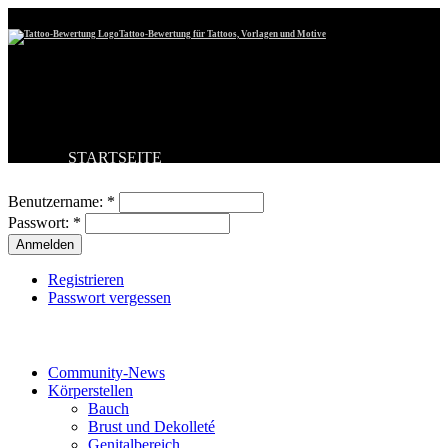
Tattoo-Bewertung für Tattoos, Vorlagen und Motive
STARTSEITE
Benutzeranmeldung
TATTOO HOCHLADEN
BESTE TATTOOS
Benutzername:
*
NEUESTE TATTOOS
Passwort:
*
KOMMENTARE
FORUM
HILFE
Registrieren
Passwort vergessen
Tattoo-Kategorien
Community-News
Körperstellen
Bauch
Brust und Dekolleté
Genitalbereich