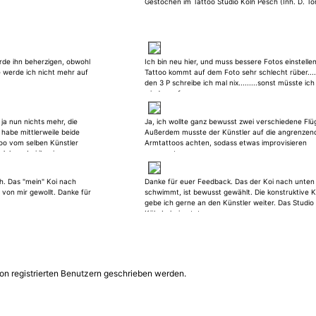
Gestochen im Tattoo Studio Köln Pesch (Inh. D. T
rde ihn beherzigen, obwohl
Ich bin neu hier, und muss bessere Fotos einstelle
 werde ich nicht mehr auf
Tattoo kommt auf dem Foto sehr schlecht rüber.....
den 3 P schreibe ich mal nix.........sonst müsste ic
wieder aufregen.
 ja nun nichts mehr, die
Ja, ich wollte ganz bewusst zwei verschiedene Flüg
h habe mittlerweile beide
Außerdem musste der Künstler auf die angrenzen
oo vom selben Künstler
Armtattoos achten, sodass etwas improvisieren
 Jahren bei ihm in
angesagt war.
dergebnissen immer sehr
natürlich auch daran
h. Das "mein" Koi nach
Danke für euer Feedback. Das der Koi nach unten
ren nichts verstehe. Daher
von mir gewollt. Danke für
schwimmt, ist bewusst gewählt. Die konstruktive Kr
rne an und gebe sie auch
gebe ich gerne an den Künstler weiter. Das Studio i
t meinen Tattoos sehr
Köln beheimatet.
Leute, die diese Tattoos in
n und sind auch immer
s sehr gut, dass ich es hier
und so doch noch vieles
on registrierten Benutzern geschrieben werden.