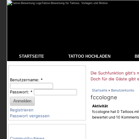
Tattoo-Bewertung für Tattoos, Vorlagen und Motive
STARTSEITE
TATTOO HOCHLADEN
B
Benutzeranmeldung
Die Suchfunktion gibt's n
Doch für die Gäste gibt 
Benutzername:
*
Startseite
»
Benutzerkonto
Passwort:
*
fccologne
Aktivität
Registrieren
fccologne hat 0 Tattoos mit
Passwort vergessen
bewertet und 10 Kommenta
Tattoo-Kategorien
Community-News