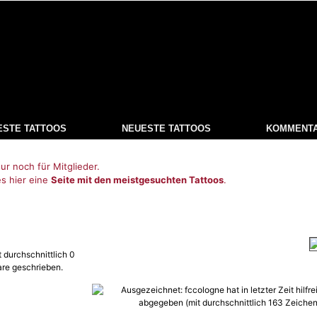
ESTE TATTOOS
NEUESTE TATTOOS
KOMMENT
ur noch für Mitglieder.
es hier eine
Seite mit den meistgesuchten Tattoos
.
 durchschnittlich 0
re geschrieben.