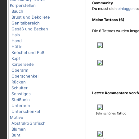
Community
Körperstellen
Du musst dich
einloggen
o
Bauch
Brust und Dekolleté
Meine Tattoos (6)
Genitalbereich
Gesäß und Becken
Die 6 Tattoos wurden insge
Hals
Hand
Hüfte
Knöchel und Fuß
Kopf
Körperseite
Oberarm
Oberschenkel
Rücken
Schulter
Letzte Kommentare von f
Sonstiges
Steißbein
Unterarm
Unterschenkel
Sehr schönes Tattoo
Motive
Abstrakt/Grafisch
Blumen
Bunt