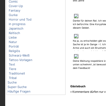
drei Jahre
Comic
Cover-Up
Fantasy
Gurke
Horror und Tod
Danke für deinen Rat. Ich we
in progress
ich befürchte: Eine Koryphäe
diesem Gebiet.
Japanisch
Keltisch
Liebe
Na ja, zu entscheiden gibt es
Natur
Sache ist ja im Gange :-). Ic
Porträt
Arme und auch ein Brusttatt
Religiös
stechen lassen. Ich bin seit 5
Schwarz-Weiß
"Behandlung"und mit den En
zufrieden gewesen. Es kann 
Tattoo-Vorlagen
Deine Meinung respektiere ic
liegen, dass ich vom tätowie
Text
unten schwimmt ,ist bewusst 
nehme ich die Kritik hier ge
dein Feedback!
Tiere
weiter. Ich bin allerdings mi
zufrieden. Die Meinungen der 
Traditionell
natura gesehen haben, ware
Tribal
positiv. Ich finde es allerding
Suche
mit Fachleuten zu tun habe, 
Gästebuch
Super-Suche
lernen kann.
Häufige Fragen
» Kommentare dürfen nur v