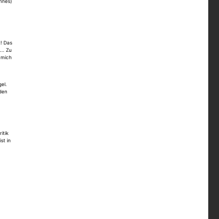
önnes)
n! Das
.. Zu
h mich
el.
den
itik
st in