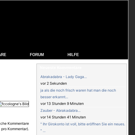
ARE
FORUM
HILFE
Neueste Kommentare
Abrakadabra - Lady Gaga...
vor 2 Sekunden
ja als die noch frisch waren hat man die noch
besser erkannt...
vor 13 Stunden 9 Minuten
Zauber - Abrakadabra...
vor 14 Stunden 41 Minuten
" Ihr Girokonto ist voll, bitte eröffnen Sie ein neues.
" ...