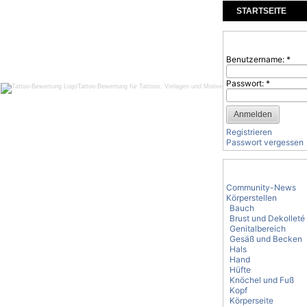
STARTSEITE
KOMMENTARE
Benutzeranmeld
Benutzername:
*
Passwort:
*
Tattoo-Bewertung für Tattoos, Vorlagen und Motive
Registrieren
Passwort vergessen
Tattoo-Kategorie
Community-News
Körperstellen
Bauch
Brust und Dekolleté
Genitalbereich
Gesäß und Becken
Hals
Hand
Hüfte
Knöchel und Fuß
Kopf
Körperseite