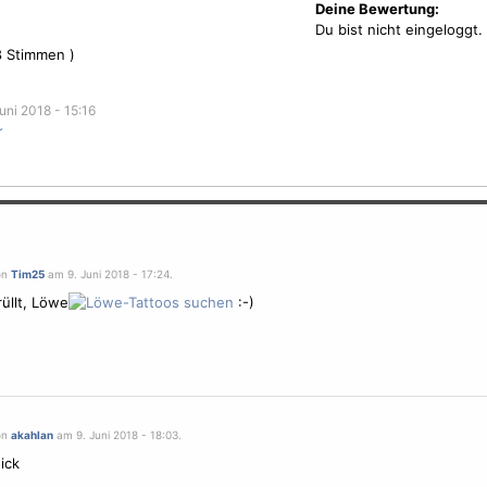
Deine Bewertung:
Du bist nicht eingeloggt.
8
Stimmen )
uni 2018 - 15:16
r
on
Tim25
am 9. Juni 2018 - 17:24.
üllt, Löwe
:-)
on
akahlan
am 9. Juni 2018 - 18:03.
ick