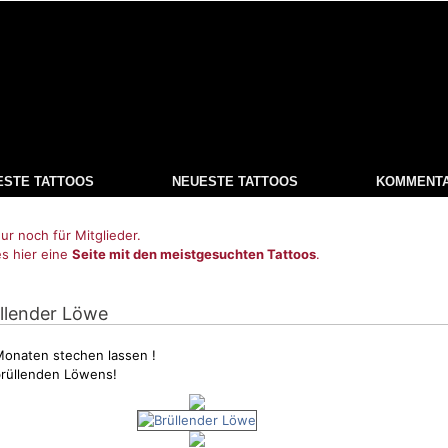
ESTE TATTOOS
NEUESTE TATTOOS
KOMMENT
ur noch für Mitglieder.
es hier eine
Seite mit den meistgesuchten Tattoos
.
üllender Löwe
Monaten stechen lassen !
 brüllenden Löwens!