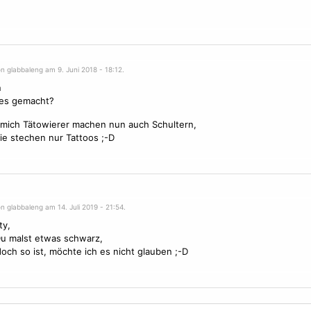
n glabbaleng am 9. Juni 2018 - 18:12.
n
 es gemacht?
 mich Tätowierer machen nun auch Schultern,
ie stechen nur Tattoos ;-D
n glabbaleng am 14. Juli 2019 - 21:54.
ty,
u malst etwas schwarz,
 doch so ist, möchte ich es nicht glauben ;-D