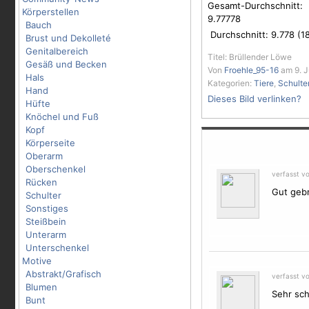
Gesamt-Durchschnitt:
Körperstellen
9.77778
Bauch
Durchschnitt:
9.778
(
1
Brust und Dekolleté
Genitalbereich
Titel: Brüllender Löwe
Gesäß und Becken
Von
Froehle_95-16
am 9. J
Hals
Kategorien:
Tiere
,
Schulte
Hand
Dieses Bild verlinken?
Hüfte
Knöchel und Fuß
Kopf
Körperseite
Oberarm
Oberschenkel
verfasst v
Rücken
Gut gebr
Schulter
Sonstiges
Steißbein
Unterarm
Unterschenkel
Motive
Abstrakt/Grafisch
verfasst v
Blumen
Sehr sch
Bunt