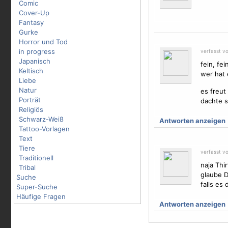
Comic
Cover-Up
Fantasy
Gurke
Horror und Tod
in progress
verfasst vo
Japanisch
fein, fei
Keltisch
wer hat
Liebe
Natur
es freut
Porträt
dachte s
Religiös
Schwarz-Weiß
Antworten anzeigen
Tattoo-Vorlagen
Text
Tiere
verfasst vo
Traditionell
naja Thir
Tribal
glaube D
Suche
falls es
Super-Suche
Häufige Fragen
Antworten anzeigen