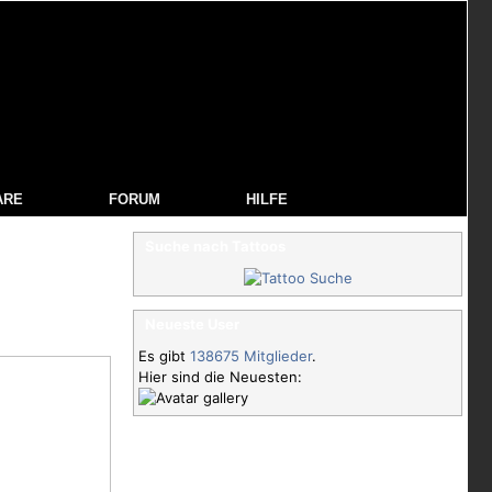
ARE
FORUM
HILFE
Suche nach Tattoos
Neueste User
Es gibt
138675 Mitglieder
.
Hier sind die Neuesten: