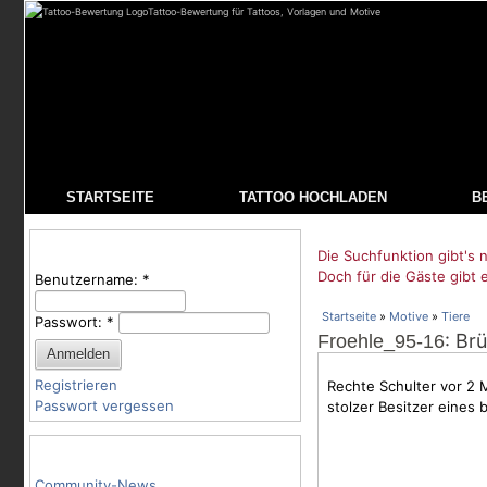
Tattoo-Bewertung für Tattoos, Vorlagen und Motive
STARTSEITE
TATTOO HOCHLADEN
B
Benutzeranmeldung
Die Suchfunktion gibt's n
Doch für die Gäste gibt 
Benutzername:
*
Startseite
»
Motive
»
Tiere
Passwort:
*
: Br
Froehle_95-16
Registrieren
Rechte Schulter vor 2 
Passwort vergessen
stolzer Besitzer eines
Tattoo-Kategorien
Community-News