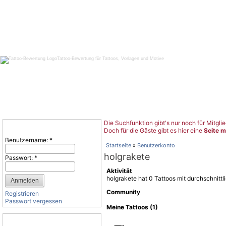
Tattoo-Bewertung für Tattoos, Vorlagen und Motive
Die Suchfunktion gibt's nur noch für Mitglie
Benutzeranmeldung
Doch für die Gäste gibt es hier eine
Seite m
Benutzername:
*
Startseite
»
Benutzerkonto
holgrakete
Passwort:
*
Aktivität
holgrakete hat 0 Tattoos mit durchschnitt
Community
Registrieren
Passwort vergessen
Meine Tattoos (1)
Tattoo-Kategorien