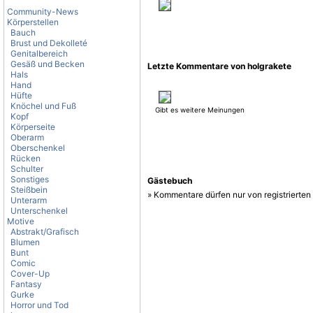
Community-News
Körperstellen
Bauch
Brust und Dekolleté
Genitalbereich
Gesäß und Becken
Letzte Kommentare von holgrakete
Hals
Hand
Hüfte
Knöchel und Fuß
Gibt es weitere Meinungen
Kopf
Körperseite
Oberarm
Oberschenkel
Rücken
Schulter
Sonstiges
Gästebuch
Steißbein
» Kommentare dürfen nur von registrierte
Unterarm
Unterschenkel
Motive
Abstrakt/Grafisch
Blumen
Bunt
Comic
Cover-Up
Fantasy
Gurke
Horror und Tod