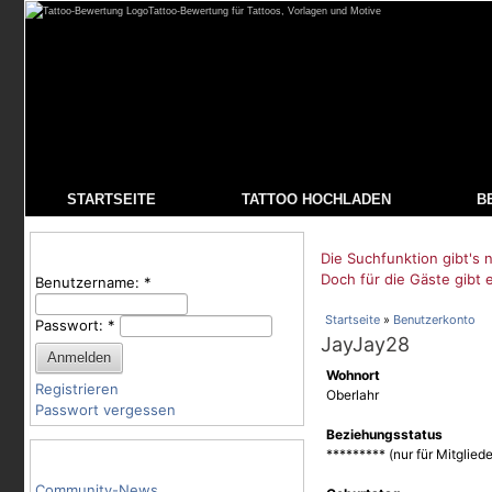
Tattoo-Bewertung für Tattoos, Vorlagen und Motive
STARTSEITE
TATTOO HOCHLADEN
B
Benutzeranmeldung
Die Suchfunktion gibt's n
Doch für die Gäste gibt 
Benutzername:
*
Startseite
»
Benutzerkonto
Passwort:
*
JayJay28
Wohnort
Registrieren
Oberlahr
Passwort vergessen
Beziehungsstatus
Tattoo-Kategorien
********* (nur für Mitgliede
Community-News