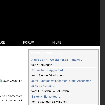
ARE
FORUM
HILFE
Neueste Kommentare
Aggro Berlin - Goldkettchen-Haltung...
vor 2 Sekunden
Blumentopf - Aggro Berlin...
vor 1 Stunde 54 Minuten
Jetzt kurz vor Weihnachten, ergibt Abnehmen
auch keinen Sin...
vor 11 Stunden 14 Sekunden
Balkon - Blumentopf ...
vor 15 Stunden 52 Minuten