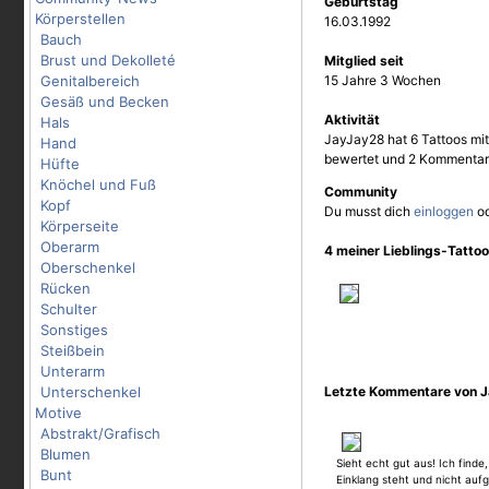
Geburtstag
Körperstellen
16.03.1992
Bauch
Brust und Dekolleté
Mitglied seit
Genitalbereich
15 Jahre 3 Wochen
Gesäß und Becken
Aktivität
Hals
JayJay28 hat 6 Tattoos mit
Hand
bewertet und 2 Kommentar
Hüfte
Knöchel und Fuß
Community
Kopf
Du musst dich
einloggen
o
Körperseite
Oberarm
4 meiner Lieblings-Tatto
Oberschenkel
Rücken
Schulter
Sonstiges
Steißbein
Unterarm
Unterschenkel
Letzte Kommentare von 
Motive
Abstrakt/Grafisch
Blumen
Sieht echt gut aus! Ich finde
Bunt
Einklang steht und nicht aufge